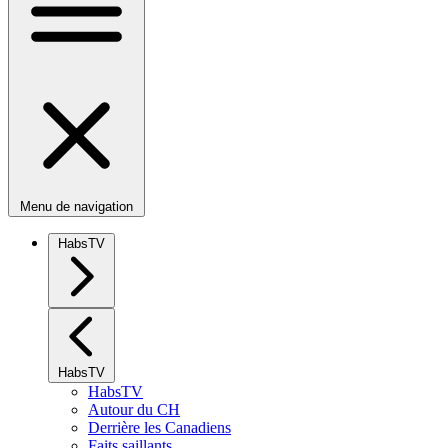
Menu de navigation
HabsTV
HabsTV
HabsTV
Autour du CH
Derrière les Canadiens
Faits saillants