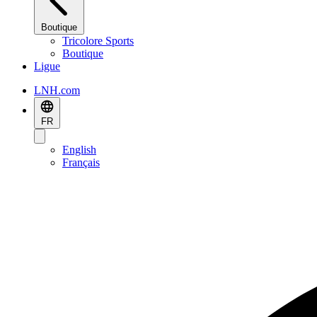
Boutique
Tricolore Sports
Boutique
Ligue
LNH.com
FR
English
Français