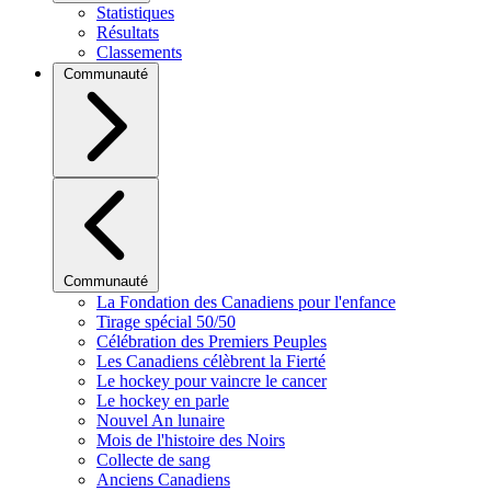
Statistiques
Résultats
Classements
Communauté
Communauté
La Fondation des Canadiens pour l'enfance
Tirage spécial 50/50
Célébration des Premiers Peuples
Les Canadiens célèbrent la Fierté
Le hockey pour vaincre le cancer
Le hockey en parle
Nouvel An lunaire
Mois de l'histoire des Noirs
Collecte de sang
Anciens Canadiens