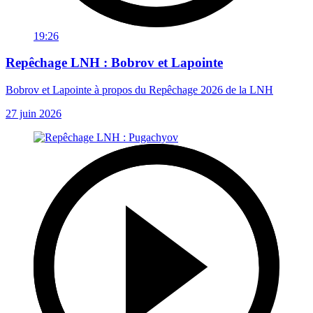
19:26
Repêchage LNH : Bobrov et Lapointe
Bobrov et Lapointe à propos du Repêchage 2026 de la LNH
27 juin 2026