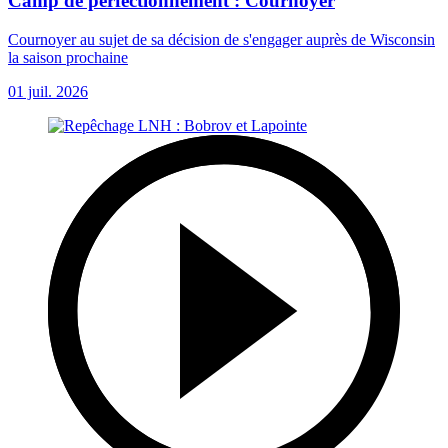
Camp de perfectionnement : Cournoyer
Cournoyer au sujet de sa décision de s'engager auprès de Wisconsin
la saison prochaine
01 juil. 2026