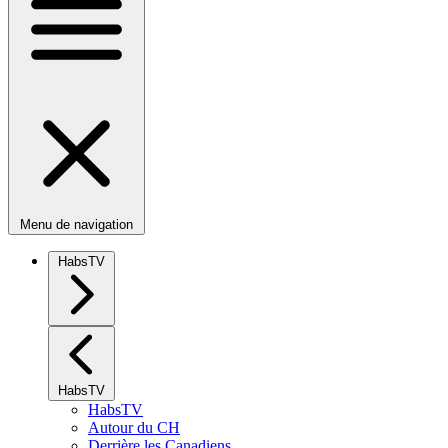
Menu de navigation
HabsTV
HabsTV
HabsTV
Autour du CH
Derrière les Canadiens