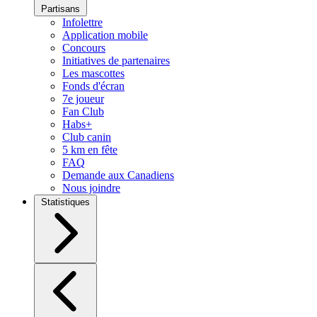
Partisans
Infolettre
Application mobile
Concours
Initiatives de partenaires
Les mascottes
Fonds d'écran
7e joueur
Fan Club
Habs+
Club canin
5 km en fête
FAQ
Demande aux Canadiens
Nous joindre
Statistiques