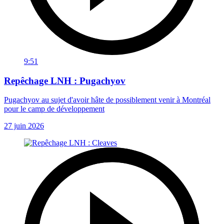
9:51
Repêchage LNH : Pugachyov
Pugachyov au sujet d'avoir hâte de possiblement venir à Montréal
pour le camp de développement
27 juin 2026