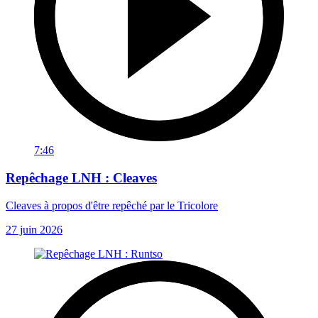
7:46
Repêchage LNH : Cleaves
Cleaves à propos d'être repêché par le Tricolore
27 juin 2026