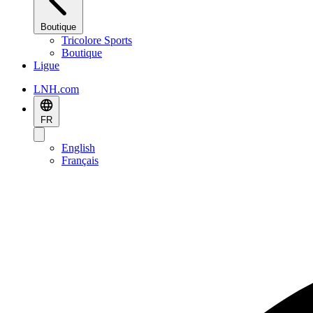
Boutique
Tricolore Sports
Boutique
Ligue
LNH.com
FR
English
Français