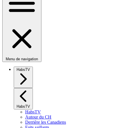
Menu de navigation
HabsTV
HabsTV
HabsTV
Autour du CH
Derrière les Canadiens
Faits saillants