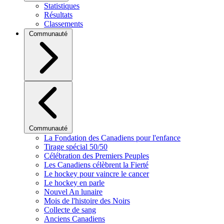
Statistiques
Résultats
Classements
Communauté
Communauté
La Fondation des Canadiens pour l'enfance
Tirage spécial 50/50
Célébration des Premiers Peuples
Les Canadiens célèbrent la Fierté
Le hockey pour vaincre le cancer
Le hockey en parle
Nouvel An lunaire
Mois de l'histoire des Noirs
Collecte de sang
Anciens Canadiens