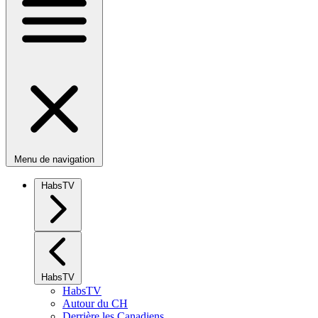
Menu de navigation
HabsTV
HabsTV
HabsTV
Autour du CH
Derrière les Canadiens