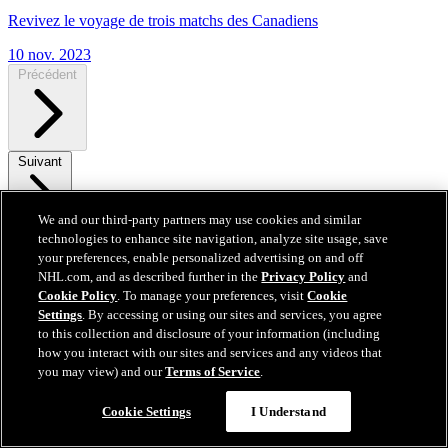
Revivez le voyage de trois matchs des Canadiens
10 nov. 2023
Précédent
Suivant
We and our third-party partners may use cookies and similar
technologies to enhance site navigation, analyze site usage, save
your preferences, enable personalized advertising on and off
NHL.com, and as described further in the
Privacy Policy
and
Cookie Policy
. To manage your preferences, visit
Cookie
Settings
. By accessing or using our sites and services, you agree
to this collection and disclosure of your information (including
how you interact with our sites and services and any videos that
you may view) and our
Terms of Service
.
Cookie Settings
I Understand