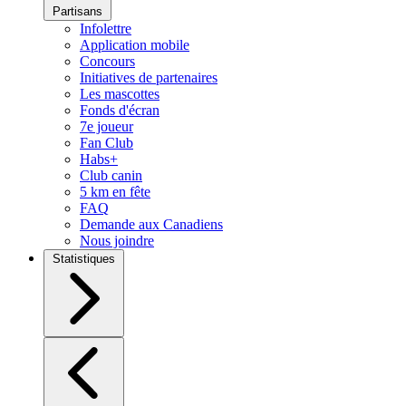
Partisans
Infolettre
Application mobile
Concours
Initiatives de partenaires
Les mascottes
Fonds d'écran
7e joueur
Fan Club
Habs+
Club canin
5 km en fête
FAQ
Demande aux Canadiens
Nous joindre
Statistiques