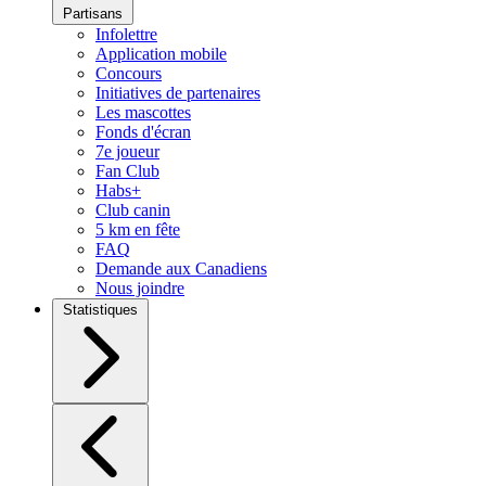
Partisans
Infolettre
Application mobile
Concours
Initiatives de partenaires
Les mascottes
Fonds d'écran
7e joueur
Fan Club
Habs+
Club canin
5 km en fête
FAQ
Demande aux Canadiens
Nous joindre
Statistiques