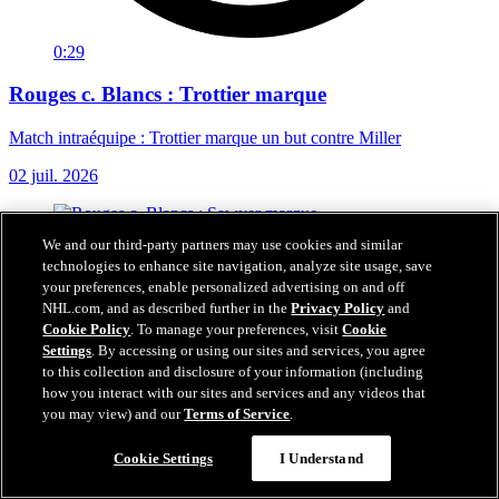
0:29
Rouges c. Blancs : Trottier marque
Match intraéquipe : Trottier marque un but contre Miller
02 juil. 2026
We and our third-party partners may use cookies and similar
technologies to enhance site navigation, analyze site usage, save
your preferences, enable personalized advertising on and off
NHL.com, and as described further in the
Privacy Policy
and
Cookie Policy
. To manage your preferences, visit
Cookie
Settings
. By accessing or using our sites and services, you agree
to this collection and disclosure of your information (including
how you interact with our sites and services and any videos that
you may view) and our
Terms of Service
.
Cookie Settings
I Understand