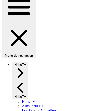
Menu de navigation
HabsTV
HabsTV
HabsTV
Autour du CH
Derrière les Canadiens