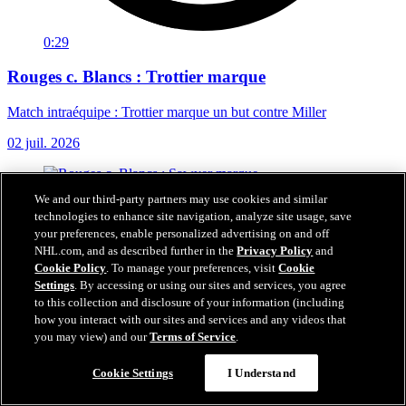
0:29
Rouges c. Blancs : Trottier marque
Match intraéquipe : Trottier marque un but contre Miller
02 juil. 2026
We and our third-party partners may use cookies and similar
technologies to enhance site navigation, analyze site usage, save
your preferences, enable personalized advertising on and off
NHL.com, and as described further in the
Privacy Policy
and
Cookie Policy
. To manage your preferences, visit
Cookie
Settings
. By accessing or using our sites and services, you agree
to this collection and disclosure of your information (including
how you interact with our sites and services and any videos that
you may view) and our
Terms of Service
.
Cookie Settings
I Understand