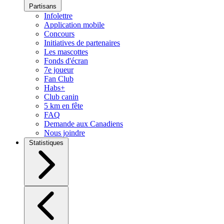
Partisans
Infolettre
Application mobile
Concours
Initiatives de partenaires
Les mascottes
Fonds d'écran
7e joueur
Fan Club
Habs+
Club canin
5 km en fête
FAQ
Demande aux Canadiens
Nous joindre
Statistiques