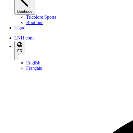
Boutique
Tricolore Sports
Boutique
Ligue
LNH.com
FR
English
Français