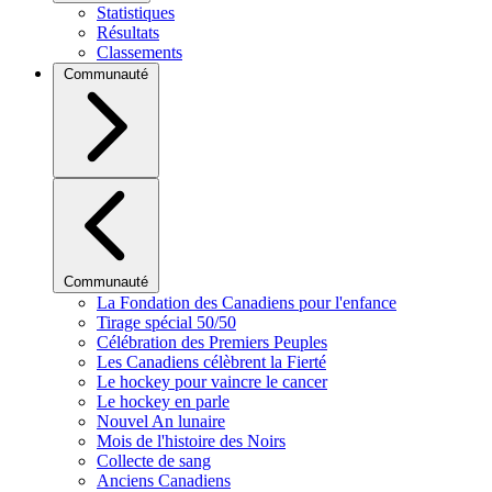
Statistiques
Résultats
Classements
Communauté
Communauté
La Fondation des Canadiens pour l'enfance
Tirage spécial 50/50
Célébration des Premiers Peuples
Les Canadiens célèbrent la Fierté
Le hockey pour vaincre le cancer
Le hockey en parle
Nouvel An lunaire
Mois de l'histoire des Noirs
Collecte de sang
Anciens Canadiens