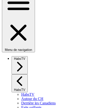
Menu de navigation
HabsTV
HabsTV
HabsTV
Autour du CH
Derrière les Canadiens
Faits saillants