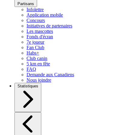
Partisans
Infolettre
Application mobile
Concours
Initiatives de partenaires
Les mascottes
Fonds d'écran
7e joueur
Fan Club
Habs+
Club canin
5 km en fête
FAQ
Demande aux Canadiens
Nous joindre
Statistiques