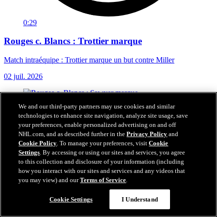
0:29
Rouges c. Blancs : Trottier marque
Match intraéquipe : Trottier marque un but contre Miller
02 juil. 2026
We and our third-party partners may use cookies and similar
technologies to enhance site navigation, analyze site usage, save
your preferences, enable personalized advertising on and off
NHL.com, and as described further in the
Privacy Policy
and
Cookie Policy
. To manage your preferences, visit
Cookie
Settings
. By accessing or using our sites and services, you agree
to this collection and disclosure of your information (including
how you interact with our sites and services and any videos that
you may view) and our
Terms of Service
.
Cookie Settings
I Understand