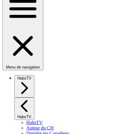
Menu de navigation
HabsTV
HabsTV
HabsTV
Autour du CH
Derrière les Canadiens