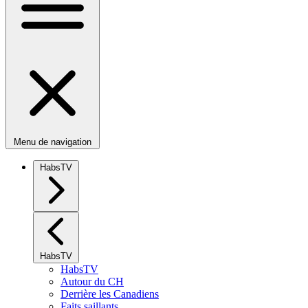
Menu de navigation
HabsTV
HabsTV
HabsTV
Autour du CH
Derrière les Canadiens
Faits saillants