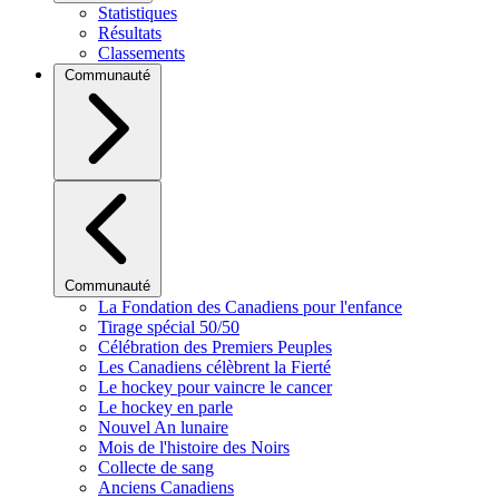
Statistiques
Résultats
Classements
Communauté
Communauté
La Fondation des Canadiens pour l'enfance
Tirage spécial 50/50
Célébration des Premiers Peuples
Les Canadiens célèbrent la Fierté
Le hockey pour vaincre le cancer
Le hockey en parle
Nouvel An lunaire
Mois de l'histoire des Noirs
Collecte de sang
Anciens Canadiens