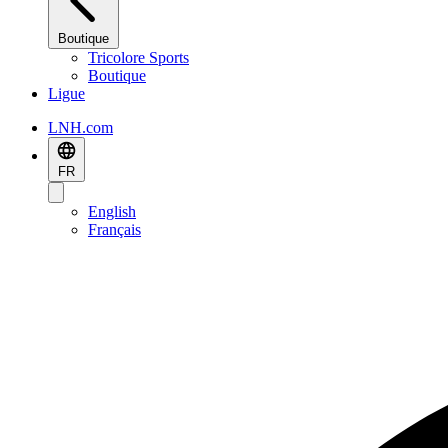
Boutique
Tricolore Sports
Boutique
Ligue
LNH.com
FR
English
Français