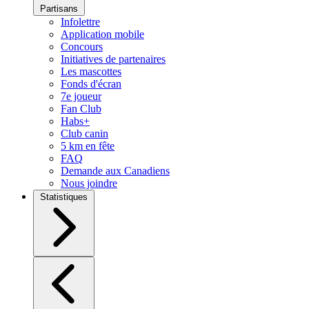
Partisans
Infolettre
Application mobile
Concours
Initiatives de partenaires
Les mascottes
Fonds d'écran
7e joueur
Fan Club
Habs+
Club canin
5 km en fête
FAQ
Demande aux Canadiens
Nous joindre
Statistiques