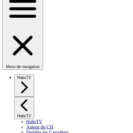
Menu de navigation
HabsTV
HabsTV
HabsTV
Autour du CH
Derrière les Canadiens