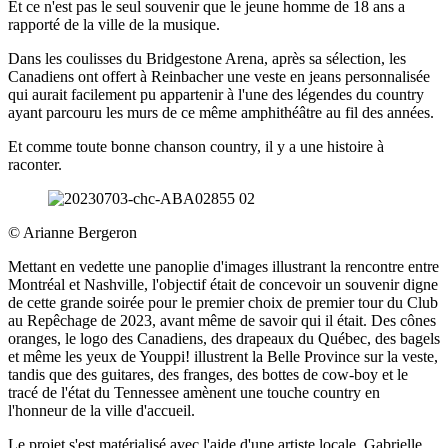
Et ce n'est pas le seul souvenir que le jeune homme de 18 ans a
rapporté de la ville de la musique.
Dans les coulisses du Bridgestone Arena, après sa sélection, les
Canadiens ont offert à Reinbacher une veste en jeans personnalisée
qui aurait facilement pu appartenir à l'une des légendes du country
ayant parcouru les murs de ce même amphithéâtre au fil des années.
Et comme toute bonne chanson country, il y a une histoire à
raconter.
©
Arianne Bergeron
Mettant en vedette une panoplie d'images illustrant la rencontre entre
Montréal et Nashville, l'objectif était de concevoir un souvenir digne
de cette grande soirée pour le premier choix de premier tour du Club
au Repêchage de 2023, avant même de savoir qui il était. Des cônes
oranges, le logo des Canadiens, des drapeaux du Québec, des bagels
et même les yeux de Youppi! illustrent la Belle Province sur la veste,
tandis que des guitares, des franges, des bottes de cow-boy et le
tracé de l'état du Tennessee amènent une touche country en
l'honneur de la ville d'accueil.
Le projet s'est matérialisé avec l'aide d'une artiste locale, Gabrielle