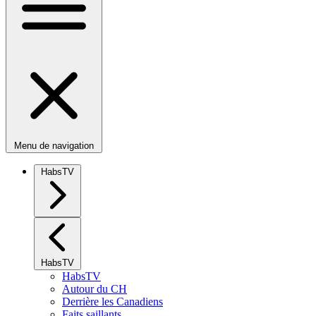
Menu de navigation
HabsTV
HabsTV
HabsTV
Autour du CH
Derrière les Canadiens
Faits saillants