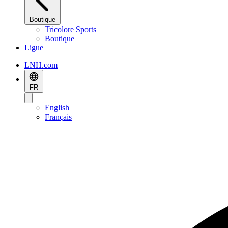
Boutique
Tricolore Sports
Boutique
Ligue
LNH.com
FR
English
Français