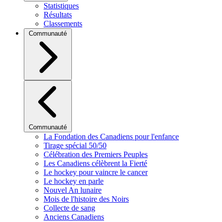
Statistiques
Résultats
Classements
Communauté
Communauté
La Fondation des Canadiens pour l'enfance
Tirage spécial 50/50
Célébration des Premiers Peuples
Les Canadiens célèbrent la Fierté
Le hockey pour vaincre le cancer
Le hockey en parle
Nouvel An lunaire
Mois de l'histoire des Noirs
Collecte de sang
Anciens Canadiens