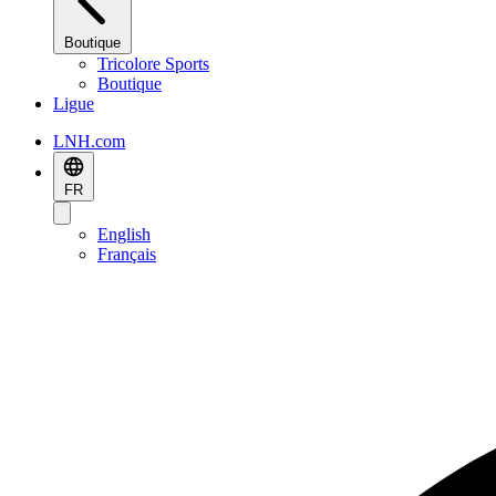
Boutique
Tricolore Sports
Boutique
Ligue
LNH.com
FR
English
Français