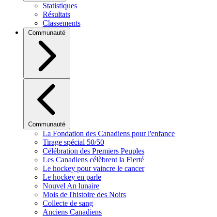
Statistiques
Résultats
Classements
Communauté
Communauté
La Fondation des Canadiens pour l'enfance
Tirage spécial 50/50
Célébration des Premiers Peuples
Les Canadiens célèbrent la Fierté
Le hockey pour vaincre le cancer
Le hockey en parle
Nouvel An lunaire
Mois de l'histoire des Noirs
Collecte de sang
Anciens Canadiens