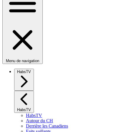
Menu de navigation
HabsTV
HabsTV
HabsTV
Autour du CH
Derrière les Canadiens
Faits saillants