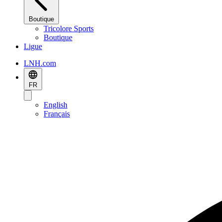
Boutique
Tricolore Sports
Boutique
Ligue
LNH.com
FR
English
Français