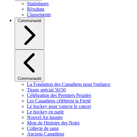
Statistiques
Résultats
Classements
Communauté
Communauté
La Fondation des Canadiens pour l'enfance
Tirage spécial 50/50
Célébration des Premiers Peuples
Les Canadiens célèbrent la Fierté
Le hockey pour vaincre le cancer
Le hockey en parle
Nouvel An lunaire
Mois de l'histoire des Noirs
Collecte de sang
Anciens Canadiens