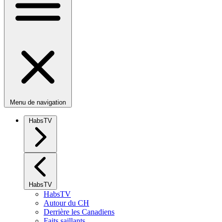
Menu de navigation
HabsTV
HabsTV
HabsTV
Autour du CH
Derrière les Canadiens
Faits saillants