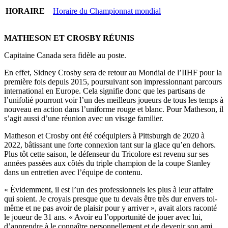
HORAIRE
Horaire du Championnat mondial
MATHESON ET CROSBY RÉUNIS
Capitaine Canada sera fidèle au poste.
En effet, Sidney Crosby sera de retour au Mondial de l’IIHF pour la
première fois depuis 2015, poursuivant son impressionnant parcours
international en Europe. Cela signifie donc que les partisans de
l’unifolié pourront voir l’un des meilleurs joueurs de tous les temps à
nouveau en action dans l’uniforme rouge et blanc. Pour Matheson, il
s’agit aussi d’une réunion avec un visage familier.
Matheson et Crosby ont été coéquipiers à Pittsburgh de 2020 à
2022, bâtissant une forte connexion tant sur la glace qu’en dehors.
Plus tôt cette saison, le défenseur du Tricolore est revenu sur ses
années passées aux côtés du triple champion de la coupe Stanley
dans un entretien avec l’équipe de contenu.
« Évidemment, il est l’un des professionnels les plus à leur affaire
qui soient. Je croyais presque que tu devais être très dur envers toi-
même et ne pas avoir de plaisir pour y arriver », avait alors raconté
le joueur de 31 ans. « Avoir eu l’opportunité de jouer avec lui,
d’apprendre à le connaître personnellement et de devenir son ami