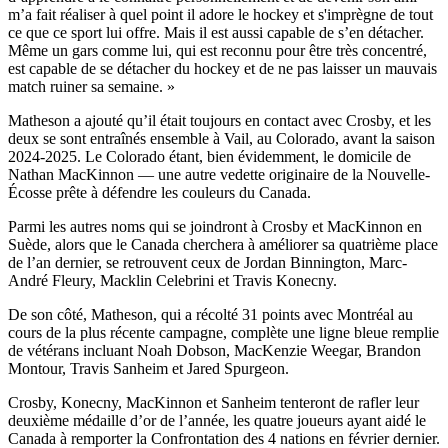
m’a fait réaliser à quel point il adore le hockey et s'imprègne de tout
ce que ce sport lui offre. Mais il est aussi capable de s’en détacher.
Même un gars comme lui, qui est reconnu pour être très concentré,
est capable de se détacher du hockey et de ne pas laisser un mauvais
match ruiner sa semaine. »
Matheson a ajouté qu’il était toujours en contact avec Crosby, et les
deux se sont entraînés ensemble à Vail, au Colorado, avant la saison
2024-2025. Le Colorado étant, bien évidemment, le domicile de
Nathan MacKinnon — une autre vedette originaire de la Nouvelle-
Écosse prête à défendre les couleurs du Canada.
Parmi les autres noms qui se joindront à Crosby et MacKinnon en
Suède, alors que le Canada cherchera à améliorer sa quatrième place
de l’an dernier, se retrouvent ceux de Jordan Binnington, Marc-
André Fleury, Macklin Celebrini et Travis Konecny.
De son côté, Matheson, qui a récolté 31 points avec Montréal au
cours de la plus récente campagne, complète une ligne bleue remplie
de vétérans incluant Noah Dobson, MacKenzie Weegar, Brandon
Montour, Travis Sanheim et Jared Spurgeon.
Crosby, Konecny, MacKinnon et Sanheim tenteront de rafler leur
deuxième médaille d’or de l’année, les quatre joueurs ayant aidé le
Canada à remporter la Confrontation des 4 nations en février dernier.