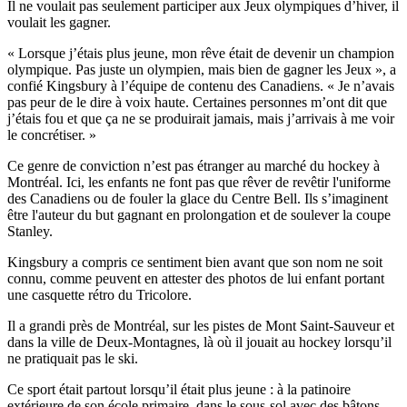
Il ne voulait pas seulement participer aux Jeux olympiques d’hiver, il
voulait les gagner.
« Lorsque j’étais plus jeune, mon rêve était de devenir un champion
olympique. Pas juste un olympien, mais bien de gagner les Jeux », a
confié Kingsbury à l’équipe de contenu des Canadiens. « Je n’avais
pas peur de le dire à voix haute. Certaines personnes m’ont dit que
j’étais fou et que ça ne se produirait jamais, mais j’arrivais à me voir
le concrétiser. »
Ce genre de conviction n’est pas étranger au marché du hockey à
Montréal. Ici, les enfants ne font pas que rêver de revêtir l'uniforme
des Canadiens ou de fouler la glace du Centre Bell. Ils s’imaginent
être l'auteur du but gagnant en prolongation et de soulever la coupe
Stanley.
Kingsbury a compris ce sentiment bien avant que son nom ne soit
connu, comme peuvent en attester des photos de lui enfant portant
une casquette rétro du Tricolore.
Il a grandi près de Montréal, sur les pistes de Mont Saint-Sauveur et
dans la ville de Deux-Montagnes, là où il jouait au hockey lorsqu’il
ne pratiquait pas le ski.
Ce sport était partout lorsqu’il était plus jeune : à la patinoire
extérieure de son école primaire, dans le sous-sol avec des bâtons