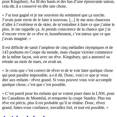
pour Kingsbury. Au fil des hauts et des bas d’une éprouvante saison,
cela dit, il a conservé en tête une chose.
« J’ai tout gagné et je me souviens du sentiment que ça suscite.
J’avais juste envie de le faire à nouveau. [...] Je me sens chanceux
d’aller à l’extérieur et de skier, de m’entraîner à faire ce que j’aime le
plus. Je me rappelle ça. Je prends conscience de la chance que j’ai
d’encore vivre de ce rêve et, honnêtement, c’est mieux que ce que
j’avais imaginé. »
Il est difficile de saisir l’ampleur de cinq médailles olympiques et de
143 podiums en Coupe du monde, mais chaque victoire commence
de la même façon, soit avec un rêve. Kingsbury, qui a annoncé sa
retraite au mois de mars, en avait un.
« Je crois que c’est correct de rêver et de te voir faire quelque chose
qui peut paraître impossible, a-t-il dit. Donc, voici ce que je veux
dire aux enfants : rêvez grand. Si vous pouvez vous voir accomplir
quelque chose, c’est que c’est possible.
« C’est pareil pour les enfants qui se voient jouer dans la LNH, pour
les Canadiens de Montréal, et remporter la coupe Stanley. Plus ton
rêve est précis, plus il est probable qu’il se réalise. Donc, rêvez
grand, faites-vous confiance, travaillez fort, et tout est possible. »