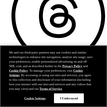
We and our third-party partners may use cookies and similar
technologies to enhance site navigation, analyze site usage, save
your preferences, enable personalized advertising on and off
Threads
NHL.com, and as described further in the
Privacy Policy
and
Cookie Policy
. To manage your preferences, visit
Cookie
Settings
. By accessing or using our sites and services, you agree
to this collection and disclosure of your information (including
how you interact with our sites and services and any videos that
you may view) and our
Terms of Service
.
Cookie Settings
I Understand