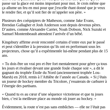
passe sur la glace est moins important pour moi. Je crois même que
ça allume un feu en moi pour que j'excelle étant donné que je veux
le rendre fier, et qu’il soit fier de m’appeler son père. »
Plusieurs des coéquipiers de Matheson, comme Jake Evans,
Brendan Gallagher et Josh Anderson sont depuis devenus pères.
D’autres, comme Alexandre Carrier, Noah Dobson, Nick Suzuki et
Samuel Montembeault attendent l’arrivée d’un bébé.
Kingsbury affirme avoir rencontré certains d’entre eux par le passé
et peut s'identifier à la pression qu’ils ont en performant sous les
projecteurs, chose qu’il a expérimentée lui-même pendant plus de 15
ans.
« Tu dois être un vrai pro et être fort mentalement pour gérer ça tous
les jours et rivaliser devant une grande foule chaque soir », a dit le
gagnant du trophée Étoile du Nord (anciennement trophée Lou-
Marsh) en 2018, remis à l’Athlète de l’année au Canada. « Si j’étais
un joueur de hockey membre du Tricolore, j’essaierais de carburer à
l’énergie des partisans.
« Quand tu es au cœur d’une séquence victorieuse et que tu joues
bien, c’est la meilleure place au monde où jouer au hockey. »
Évidemment, la route n’est pas sans embûches — elle ne l’était pas