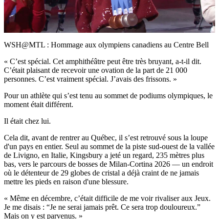
Video
WSH@MTL : Hommage aux olympiens canadiens au Centre Bell
« C’est spécial. Cet amphithéâtre peut être très bruyant, a-t-il dit.
C’était plaisant de recevoir une ovation de la part de 21 000
personnes. C’est vraiment spécial. J’avais des frissons. »
Pour un athlète qui s’est tenu au sommet de podiums olympiques, le
moment était différent.
Il était chez lui.
Cela dit, avant de rentrer au Québec, il s’est retrouvé sous la loupe
d'un pays en entier. Seul au sommet de la piste sud-ouest de la vallée
de Livigno, en Italie, Kingsbury a jeté un regard, 235 mètres plus
bas, vers le parcours de bosses de Milan-Cortina 2026 — un endroit
où le détenteur de 29 globes de cristal a déjà craint de ne jamais
mettre les pieds en raison d'une blessure.
« Même en décembre, c’était difficile de me voir rivaliser aux Jeux.
Je me disais : “Je ne serai jamais prêt. Ce sera trop douloureux.”
Mais on y est parvenus. »