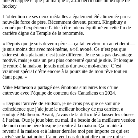
une échappée et que j’ai marqué », a-t-il décrit dans un lexique de
hockey.
L’obtention de ses deux médailles a également été alimentée par sa
nouvelle force de père. Récemment devenu parent, Kingsbury a
avoué que l’expérience l’aide à être mieux équilibré en cette fin de
carrière digne du Temple de la renommée.
« Depuis que je suis devenu père — ça fait environ un an et demi —
je suis moins dur avec moi-même, a-t-il avoué. Ce n’est pas que
skier est plus plaisant; c’est juste différent. Je ne suis pas davantage
motivé, mais je suis un peu plus concentré quand je skie. Et lorsque
je rentre à la maison, je suis moins dur avec moi-même. C’est
vraiment spécial d’être encore à la poursuite de mon rêve tout en
étant papa. »
Mike Matheson a partagé des émotions similaires lors d’une
entrevue avec l’équipe de contenu des Canadiens en 2024.
« Depuis l’arrivée de Hudson, je ne crois pas que ce soit une
coïncidence que j’aie joué le meilleur hockey de ma carrière, a
souligné Matheson. Avant, j’avais de la difficulté à laisser les choses
à l’aréna. Que je joue bien ou mal, il a besoin de la meilleure version
de moi comme père lorsque je rentre à la maison. Ça m’aide à
revenir à la maison et à laisser derrière moi peu importe ce qui est
arrivé sur la patinoire. Ça ne veut pas du tout dire que ce qui se