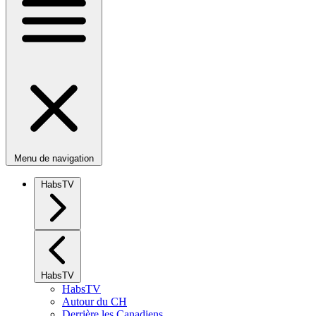
Menu de navigation
HabsTV
HabsTV
HabsTV
Autour du CH
Derrière les Canadiens