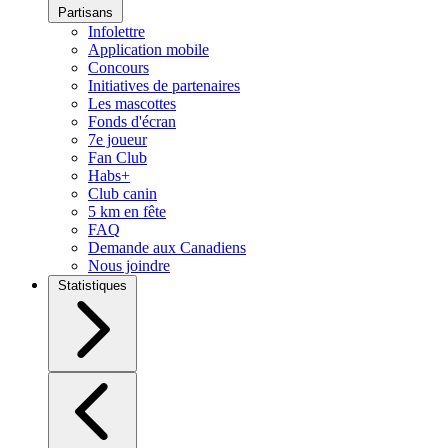
Partisans
Infolettre
Application mobile
Concours
Initiatives de partenaires
Les mascottes
Fonds d'écran
7e joueur
Fan Club
Habs+
Club canin
5 km en fête
FAQ
Demande aux Canadiens
Nous joindre
Statistiques