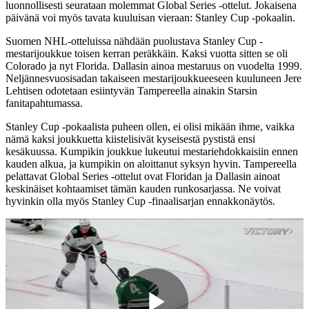
luonnollisesti seurataan molemmat Global Series -ottelut. Jokaisena
päivänä voi myös tavata kuuluisan vieraan: Stanley Cup -pokaalin.
Suomen NHL-otteluissa nähdään puolustava Stanley Cup -
mestarijoukkue toisen kerran peräkkäin. Kaksi vuotta sitten se oli
Colorado ja nyt Florida. Dallasin ainoa mestaruus on vuodelta 1999.
Neljännesvuosisadan takaiseen mestarijoukkueeseen kuuluneen Jere
Lehtisen odotetaan esiintyvän Tampereella ainakin Starsin
fanitapahtumassa.
Stanley Cup -pokaalista puheen ollen, ei olisi mikään ihme, vaikka
nämä kaksi joukkuetta kiistelisivät kyseisestä pystistä ensi
kesäkuussa. Kumpikin joukkue lukeutui mestariehdokkaisiin ennen
kauden alkua, ja kumpikin on aloittanut syksyn hyvin. Tampereella
pelattavat Global Series -ottelut ovat Floridan ja Dallasin ainoat
keskinäiset kohtaamiset tämän kauden runkosarjassa. Ne voivat
hyvinkin olla myös Stanley Cup -finaalisarjan ennakkonäytös.