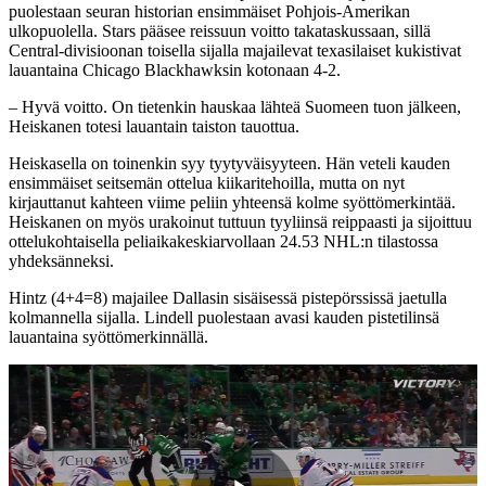
puolestaan seuran historian ensimmäiset Pohjois-Amerikan
ulkopuolella. Stars pääsee reissuun voitto takataskussaan, sillä
Central-divisioonan toisella sijalla majailevat texasilaiset kukistivat
lauantaina Chicago Blackhawksin kotonaan 4-2.
– Hyvä voitto. On tietenkin hauskaa lähteä Suomeen tuon jälkeen,
Heiskanen totesi lauantain taiston tauottua.
Heiskasella on toinenkin syy tyytyväisyyteen. Hän veteli kauden
ensimmäiset seitsemän ottelua kiikaritehoilla, mutta on nyt
kirjauttanut kahteen viime peliin yhteensä kolme syöttömerkintää.
Heiskanen on myös urakoinut tuttuun tyyliinsä reippaasti ja sijoittuu
ottelukohtaisella peliaikakeskiarvollaan 24.53 NHL:n tilastossa
yhdeksänneksi.
Hintz (4+4=8) majailee Dallasin sisäisessä pistepörssissä jaetulla
kolmannella sijalla. Lindell puolestaan avasi kauden pistetilinsä
lauantaina syöttömerkinnällä.