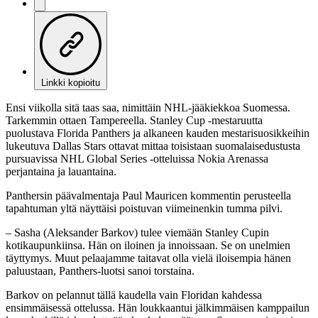
Linkki kopioitu
Ensi viikolla sitä taas saa, nimittäin NHL-jääkiekkoa Suomessa.
Tarkemmin ottaen Tampereella. Stanley Cup -mestaruutta
puolustava Florida Panthers ja alkaneen kauden mestarisuosikkeihin
lukeutuva Dallas Stars ottavat mittaa toisistaan suomalaisedustusta
pursuavissa NHL Global Series -otteluissa Nokia Arenassa
perjantaina ja lauantaina.
Panthersin päävalmentaja Paul Mauricen kommentin perusteella
tapahtuman yltä näyttäisi poistuvan viimeinenkin tumma pilvi.
– Sasha (Aleksander Barkov) tulee viemään Stanley Cupin
kotikaupunkiinsa. Hän on iloinen ja innoissaan. Se on unelmien
täyttymys. Muut pelaajamme taitavat olla vielä iloisempia hänen
paluustaan, Panthers-luotsi sanoi torstaina.
Barkov on pelannut tällä kaudella vain Floridan kahdessa
ensimmäisessä ottelussa. Hän loukkaantui jälkimmäisen kamppailun