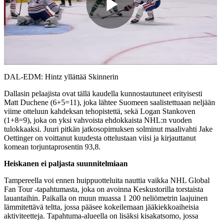
Play
Video
DAL-EDM: Hintz yllättää Skinnerin
Dallasin pelaajista ovat tällä kaudella kunnostautuneet erityisesti
Matt Duchene (6+5=11), joka lähtee Suomeen saalistettuaan neljään
viime otteluun kahdeksan tehopistettä, sekä Logan Stankoven
(1+8=9), joka on yksi vahvoista ehdokkaista NHL:n vuoden
tulokkaaksi. Juuri pitkän jatkosopimuksen solminut maalivahti Jake
Oettinger on voittanut kuudesta ottelustaan viisi ja kirjauttanut
komean torjuntaprosentin 93,8.
Heiskanen ei paljasta suunnitelmiaan
Tampereella voi ennen huippuotteluita nauttia vaikka NHL Global
Fan Tour -tapahtumasta, joka on avoinna Keskustorilla torstaista
lauantaihin. Paikalla on muun muassa 1 200 neliömetrin laajuinen
lämmitettävä teltta, jossa pääsee kokeilemaan jääkiekkoaiheisia
aktiviteetteja. Tapahtuma-alueella on lisäksi kisakatsomo, jossa