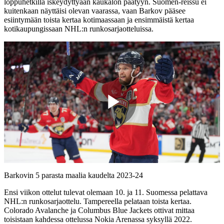
loppuhetkillä iskeydyttyään kaukalon päätyyn. Suomen-reissu ei
kuitenkaan näyttäisi olevan vaarassa, vaan Barkov pääsee
esiintymään toista kertaa kotimaassaan ja ensimmäistä kertaa
kotikaupungissaan NHL:n runkosarjaotteluissa.
Play
Video
Barkovin 5 parasta maalia kaudelta 2023-24
Ensi viikon ottelut tulevat olemaan 10. ja 11. Suomessa pelattava
NHL:n runkosarjaottelu. Tampereella pelataan toista kertaa.
Colorado Avalanche ja Columbus Blue Jackets ottivat mittaa
toisistaan kahdessa ottelussa Nokia Arenassa syksyllä 2022.