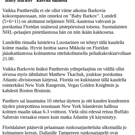
"Baby Barkov" kasvaa silmissä
Vaikka Panthersilla ei ole ollut viime aikoina Barkovia
kokoonpanossaan, niin onneksi on "Baby Barkov". Lundell
(5+6=11) on aloittanut neljännen NHL-kautensa vahvasti ja
porskuttaa Floridan sisäisessä pistepörssissä toisena. Suomalaisten
NHL-pelaajien pistetilastossa hän on niin ikään kakkosena.
Lundellin rinnalla luisteleva Luostarinen on tehnyt tällä kaudella
kolme maalia. Hyvin luottoa saava Mikkola on Floridan
jääaikatilastossa kolmantena ottelukohtaisella peliaikakeskiarvollaan
21.00.
Vaikka Barkovin lisäksi Panthersin ydinpelaajista on välillä ollut
sivussa myös tähtilaituri Matthew Tkachuk, joukkue porskuttaa
Atlantic-divisioonan kärjessä. Florida on kukistanut tällä kaudella
esimerkiksi New York Rangersin, Vegas Golden Knightsin ja
kahdesti Boston Bruinsin.
Panthers sai lauantaina 10 ottelua täyteen ja otti kauden kuudennen
täyden pistepottinsa noustuaan New York Islandersin hallissa
kolmen maalin takaa 6-3 voittoon. Vielä olisi edessä reissu Buffalo
Sabresin vieraaksi ennen kuin matka Atlantin yli käynnistyy.
Floridalaiset pääsevät pelaamaan runkosarjaotteluita ulkomailla jo
kolmannen kerran. Dallasille Tampereen runkosarjapelit ovat