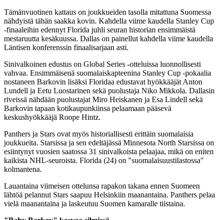
Tämänvuotinen kattaus on joukkueiden tasolla mitattuna Suomessa
nähdyistä tähän saakka kovin. Kahdella viime kaudella Stanley Cup
-finaaleihin edennyt Florida juhli seuran historian ensimmäistä
mestaruutta kesäkuussa. Dallas on painellut kahdella viime kaudella
Läntisen konferenssin finaalisarjaan asti.
Sinivalkoinen edustus on Global Series -otteluissa luonnollisesti
vahvaa. Ensimmäisenä suomalaiskapteenina Stanley Cup -pokaalia
nostaneen Barkovin lisäksi Floridaa edustavat hyökkääjät Anton
Lundell ja Eetu Luostarinen sekä puolustaja Niko Mikkola. Dallasin
riveissä nähdään puolustajat Miro Heiskanen ja Esa Lindell sekä
Barkovin tapaan kotikaupunkiinsa pelaamaan pääsevä
keskushyökkääjä Roope Hintz.
Panthers ja Stars ovat myös historiallisesti erittäin suomalaisia
joukkueita. Starsissa ja sen edeltäjässä Minnesota North Starsissa on
esiintynyt vuosien saatossa 31 sinivalkoista pelaajaa, mikä on eniten
kaikista NHL-seuroista. Florida (24) on "suomalaisuustilastossa"
kolmantena.
Lauantaina viimeisen ottelunsa rapakon takana ennen Suomeen
lähtöä pelannut Stars saapuu Helsinkiin maanantaina. Panthers pelaa
vielä maanantaina ja laskeutuu Suomen kamaralle tiistaina.