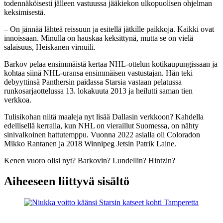
todennäköisesti jälleen vastuussa jääkiekon ulkopuolisen ohjelman
keksimisestä.
– On jännää lähteä reissuun ja esitellä jätkille paikkoja. Kaikki ovat
innoissaan. Minulla on hauskaa keksittynä, mutta se on vielä
salaisuus, Heiskanen virnuili.
Barkov pelaa ensimmäistä kertaa NHL-ottelun kotikaupungissaan ja
kohtaa siinä NHL-uransa ensimmäisen vastustajan. Hän teki
debyyttinsä Panthersin paidassa Starsia vastaan pelatussa
runkosarjaottelussa 13. lokakuuta 2013 ja heilutti saman tien
verkkoa.
Tulisikohan niitä maaleja nyt lisää Dallasin verkkoon? Kahdella
edellisellä kerralla, kun NHL on vieraillut Suomessa, on nähty
sinivalkoinen hattutemppu. Vuonna 2022 asialla oli Coloradon
Mikko Rantanen ja 2018 Winnipeg Jetsin Patrik Laine.
Kenen vuoro olisi nyt? Barkovin? Lundellin? Hintzin?
Aiheeseen liittyvä sisältö