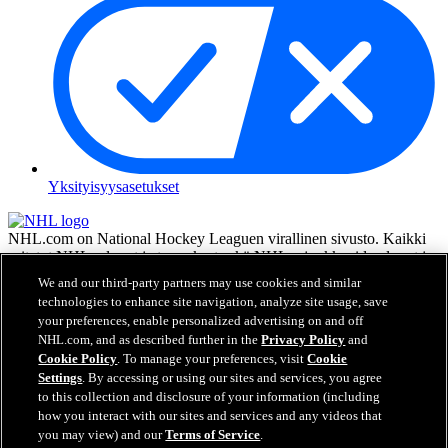
Yksityisyysasetukset
NHL.com on National Hockey Leaguen virallinen sivusto. Kaikki
esitetyt NHL:n logot ja tunnukset sekä NHL:n joukkueiden logot ja
tunnukset ovat NHL:n ja sen joukkueiden omaisuutta, eikä niitä saa
We and our third-party partners may use cookies and similar
toisintaa ilman NHL Enterprises, L.P.:n hyväksyntää. © NHL 2026.
technologies to enhance site navigation, analyze site usage, save
Kaikki oikeudet pidätetään. Kaikki NHL-joukkueiden pelaajien
your preferences, enable personalized advertising on and off
nimillä ja numeroilla varustetut pelipaidat ovat virallisesti NHL:n ja
NHL.com, and as described further in the
Privacy Policy
and
NHLPA:n lisenssin alla. Zambonin merkki ja Zamboni-jääkoneen
Cookie Policy
. To manage your preferences, visit
Cookie
rakenne ovat rekisteröityjä tavaramerkkejä, jotka omistaa Frank J.
Settings
. By accessing or using our sites and services, you agree
Zamboni & Co., Inc. © Frank J. Zamboni & Co., Inc. 2026. Kaikki
to this collection and disclosure of your information (including
oikeudet pidätetään. Kaikki muut kolmannen osapuolen
how you interact with our sites and services and any videos that
tavaramerkit ja tekijänoikeudet ovat niiden omistajien omaisuutta.
you may view) and our
Terms of Service
.
Kaikki oikeudet pidätetään.