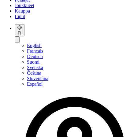
Joukkueet
Kauppa
Liput
FI
English
Français
Deutsch
Suomi
Svenska
Čeština
Slovenčina
Español