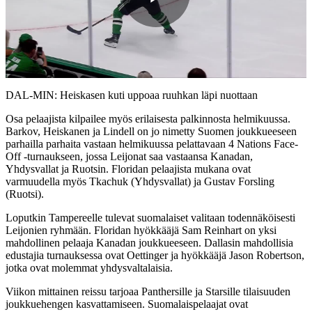
Play
Video
DAL-MIN: Heiskasen kuti uppoaa ruuhkan läpi nuottaan
Osa pelaajista kilpailee myös erilaisesta palkinnosta helmikuussa.
Barkov, Heiskanen ja Lindell on jo nimetty Suomen joukkueeseen
parhailla parhaita vastaan helmikuussa pelattavaan 4 Nations Face-
Off -turnaukseen, jossa Leijonat saa vastaansa Kanadan,
Yhdysvallat ja Ruotsin. Floridan pelaajista mukana ovat
varmuudella myös Tkachuk (Yhdysvallat) ja Gustav Forsling
(Ruotsi).
Loputkin Tampereelle tulevat suomalaiset valitaan todennäköisesti
Leijonien ryhmään. Floridan hyökkääjä Sam Reinhart on yksi
mahdollinen pelaaja Kanadan joukkueeseen. Dallasin mahdollisia
edustajia turnauksessa ovat Oettinger ja hyökkääjä Jason Robertson,
jotka ovat molemmat yhdysvaltalaisia.
Viikon mittainen reissu tarjoaa Panthersille ja Starsille tilaisuuden
joukkuehengen kasvattamiseen. Suomalaispelaajat ovat