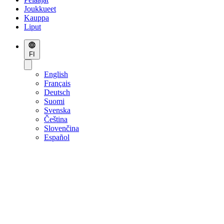
Joukkueet
Kauppa
Liput
FI
English
Français
Deutsch
Suomi
Svenska
Čeština
Slovenčina
Español