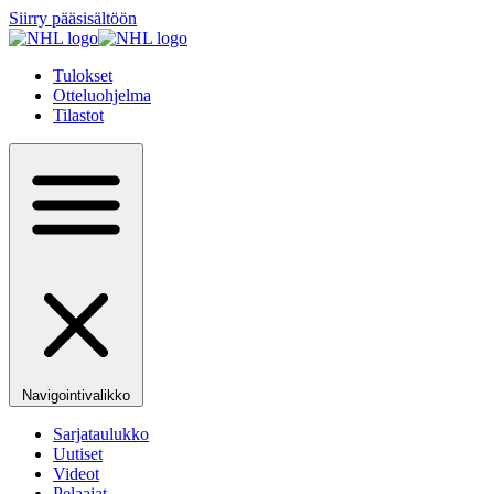
Siirry pääsisältöön
Tulokset
Otteluohjelma
Tilastot
Navigointivalikko
Sarjataulukko
Uutiset
Videot
Pelaajat