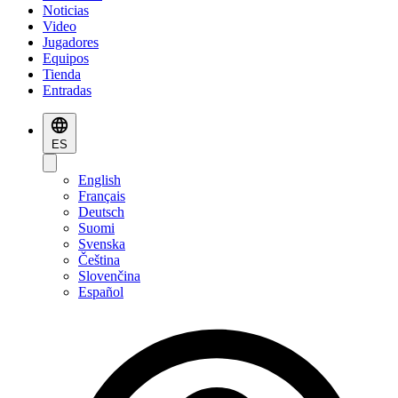
Noticias
Video
Jugadores
Equipos
Tienda
Entradas
ES
English
Français
Deutsch
Suomi
Svenska
Čeština
Slovenčina
Español