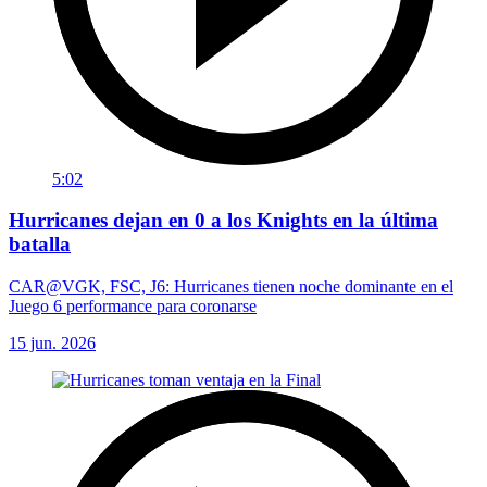
5:02
Hurricanes dejan en 0 a los Knights en la última
batalla
CAR@VGK, FSC, J6: Hurricanes tienen noche dominante en el
Juego 6 performance para coronarse
15 jun. 2026