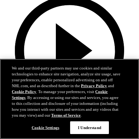
We and our third-party partners may use cookies and similar
technologies to enhance site navigation, analyze site usage, save
your preferences, enable personalized advertising on and off
NHL.com, and as described further in the
Privacy Policy
and
Cookie Policy
. To manage your preferences, visit
Cookie
Settings
. By accessing or using our sites and services, you agree
to this collection and disclosure of your information (including
5:00
how you interact with our sites and services and any videos that
you may view) and our
Terms of Service
.
MIN en COL | Resumen
Cookie Settings
I Understand
Wild en Avalanche | Juego 5 | Resumen