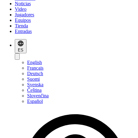
Noticias
Video
Jugadores
Equipos
Tienda
Entradas
ES
English
Français
Deutsch
Suomi
Svenska
Čeština
Slovenčina
Español