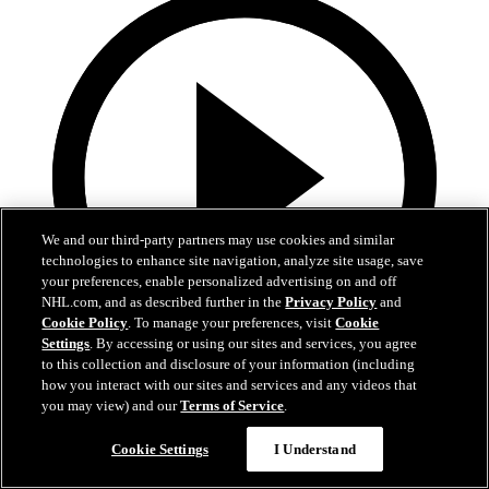
We and our third-party partners may use cookies and similar
technologies to enhance site navigation, analyze site usage, save
your preferences, enable personalized advertising on and off
NHL.com, and as described further in the
Privacy Policy
and
Cookie Policy
. To manage your preferences, visit
Cookie
Settings
. By accessing or using our sites and services, you agree
to this collection and disclosure of your information (including
5:00
how you interact with our sites and services and any videos that
you may view) and our
Terms of Service
.
MIN en COL | Resumen
Cookie Settings
I Understand
Wild en Avalanche | Juego 5 | Resumen