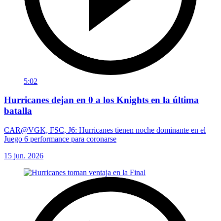
5:02
Hurricanes dejan en 0 a los Knights en la última
batalla
CAR@VGK, FSC, J6: Hurricanes tienen noche dominante en el
Juego 6 performance para coronarse
15 jun. 2026