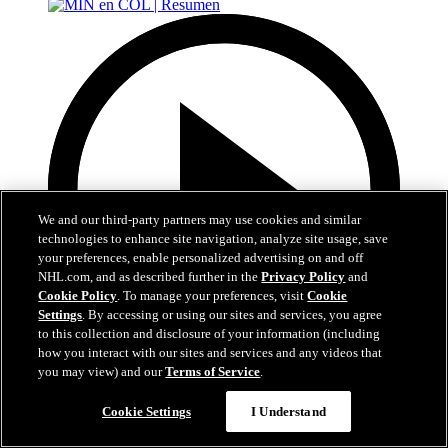
We and our third-party partners may use cookies and similar
technologies to enhance site navigation, analyze site usage, save
your preferences, enable personalized advertising on and off
NHL.com, and as described further in the
Privacy Policy
and
Cookie Policy
. To manage your preferences, visit
Cookie
Settings
. By accessing or using our sites and services, you agree
to this collection and disclosure of your information (including
how you interact with our sites and services and any videos that
you may view) and our
Terms of Service
.
5:00
Cookie Settings
I Understand
MIN en COL | Resumen