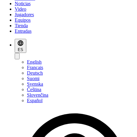
Noticias
Video
Jugadores
Equipos
Tienda
Entradas
ES
English
Français
Deutsch
Suomi
Svenska
Čeština
Slovenčina
Español