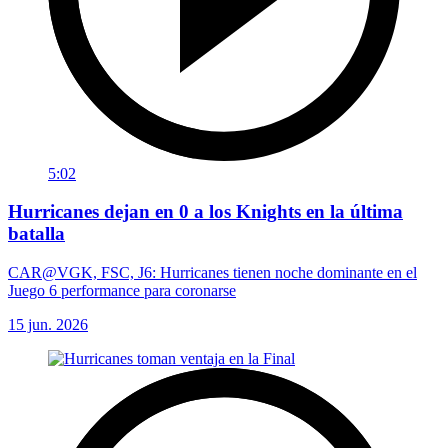
5:02
Hurricanes dejan en 0 a los Knights en la última
batalla
CAR@VGK, FSC, J6: Hurricanes tienen noche dominante en el
Juego 6 performance para coronarse
15 jun. 2026