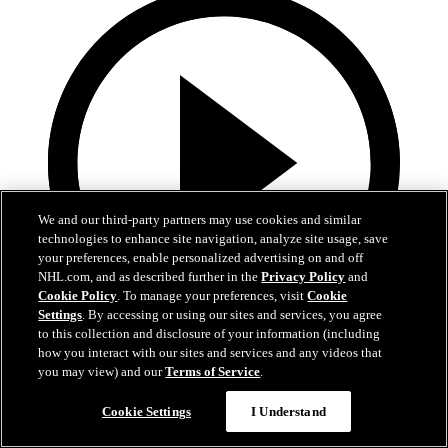
We and our third-party partners may use cookies and similar
technologies to enhance site navigation, analyze site usage, save
your preferences, enable personalized advertising on and off
NHL.com, and as described further in the
Privacy Policy
and
Cookie Policy
. To manage your preferences, visit
Cookie
Settings
. By accessing or using our sites and services, you agree
to this collection and disclosure of your information (including
Now playing
how you interact with our sites and services and any videos that
5:00
you may view) and our
Terms of Service
.
MIN en COL | Resumen
Cookie Settings
I Understand
Wild en Avalanche | Juego 5 | Resumen