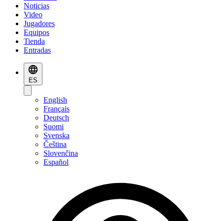
Noticias
Video
Jugadores
Equipos
Tienda
Entradas
ES
English
Français
Deutsch
Suomi
Svenska
Čeština
Slovenčina
Español