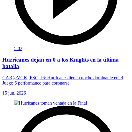
5:02
Hurricanes dejan en 0 a los Knights en la última
batalla
CAR@VGK, FSC, J6: Hurricanes tienen noche dominante en el
Juego 6 performance para coronarse
15 jun. 2026