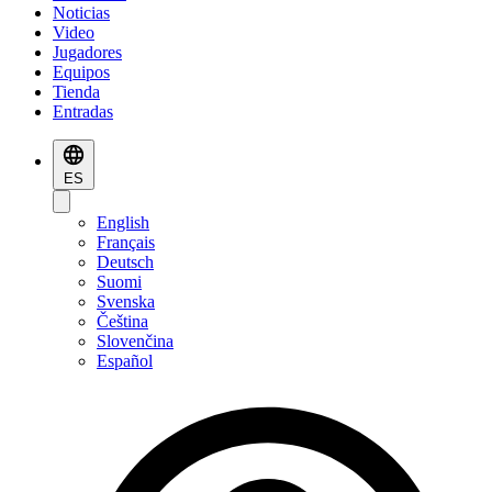
Noticias
Video
Jugadores
Equipos
Tienda
Entradas
ES
English
Français
Deutsch
Suomi
Svenska
Čeština
Slovenčina
Español