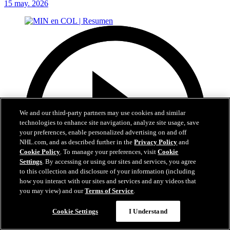
15 may. 2026
We and our third-party partners may use cookies and similar
technologies to enhance site navigation, analyze site usage, save
your preferences, enable personalized advertising on and off
NHL.com, and as described further in the
Privacy Policy
and
Cookie Policy
. To manage your preferences, visit
Cookie
Settings
. By accessing or using our sites and services, you agree
to this collection and disclosure of your information (including
how you interact with our sites and services and any videos that
you may view) and our
Terms of Service
.
Cookie Settings
I Understand
5:00