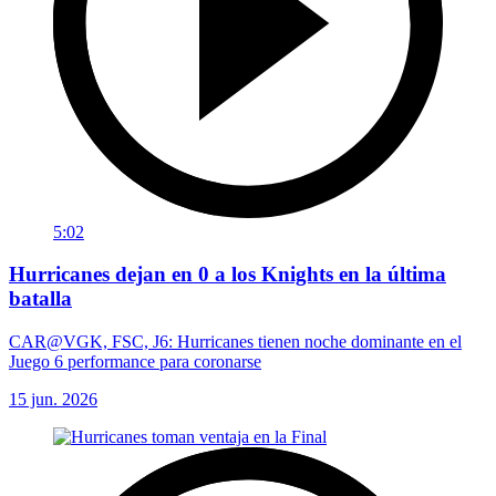
5:02
Hurricanes dejan en 0 a los Knights en la última
batalla
CAR@VGK, FSC, J6: Hurricanes tienen noche dominante en el
Juego 6 performance para coronarse
15 jun. 2026