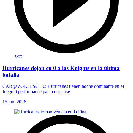
5:02
Hurricanes dejan en 0 a los Knights en la última
batalla
CAR@VGK, FSC, J6: Hurricanes tienen noche dominante en el
Juego 6 performance para coronarse
15 jun. 2026