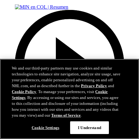
We and our third-party partners may use cookies and similar
technologies to enhance site navigation, analyze site usage, save
your preferences, enable personalized advertising on and off
NHL.com, and as described further in the
Privacy Policy
and
Cookie Policy
. To manage your preferences, visit
Cookie
Settings
. By accessing or using our sites and services, you agree
to this collection and disclosure of your information (including
how you interact with our sites and services and any videos that
you may view) and our
Terms of Service
.
5:00
Cookie Settings
I Understand
MIN en COL | Resumen