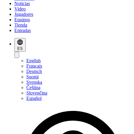
Noticias
Video
Jugadores
Equipos
Tienda
Entradas
ES
English
Français
Deutsch
Suomi
Svenska
Čeština
Slovenčina
Español