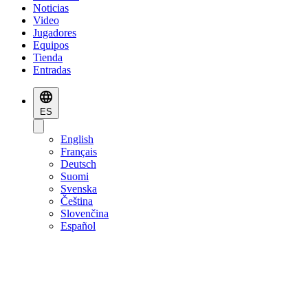
Noticias
Video
Jugadores
Equipos
Tienda
Entradas
ES
English
Français
Deutsch
Suomi
Svenska
Čeština
Slovenčina
Español