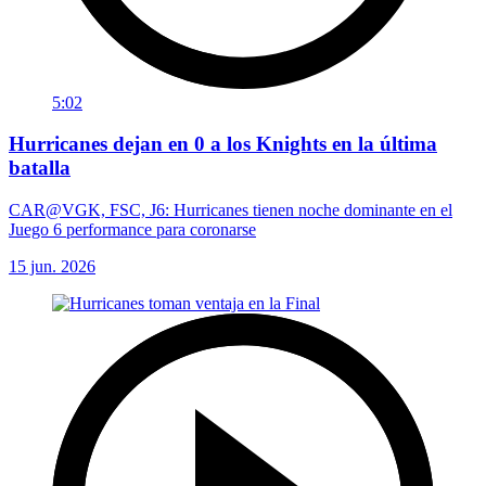
5:02
Hurricanes dejan en 0 a los Knights en la última
batalla
CAR@VGK, FSC, J6: Hurricanes tienen noche dominante en el
Juego 6 performance para coronarse
15 jun. 2026