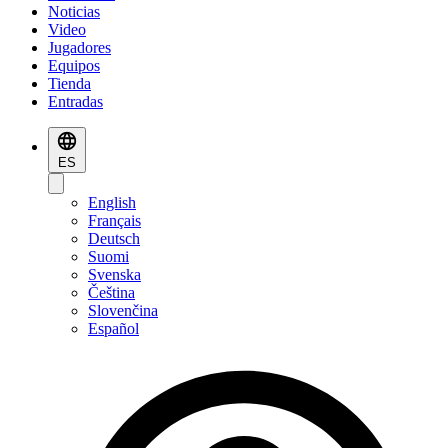
Noticias
Video
Jugadores
Equipos
Tienda
Entradas
ES
English
Français
Deutsch
Suomi
Svenska
Čeština
Slovenčina
Español