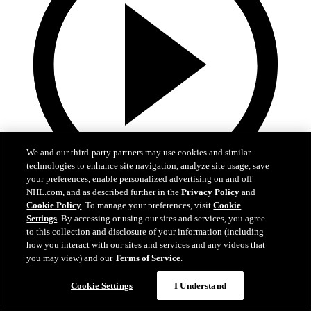
We and our third-party partners may use cookies and similar
technologies to enhance site navigation, analyze site usage, save
your preferences, enable personalized advertising on and off
NHL.com, and as described further in the
Privacy Policy
and
5:00
Cookie Policy
. To manage your preferences, visit
Cookie
Settings
. By accessing or using our sites and services, you agree
MIN en COL | Resumen
to this collection and disclosure of your information (including
how you interact with our sites and services and any videos that
Wild en Avalanche | Juego 5 | Resumen
you may view) and our
Terms of Service
.
14 may. 2026
Cookie Settings
I Understand