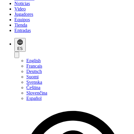
Noticias
Video
Jugadores
Equipos
Tienda
Entradas
ES
English
Français
Deutsch
Suomi
Svenska
Čeština
Slovenčina
Español