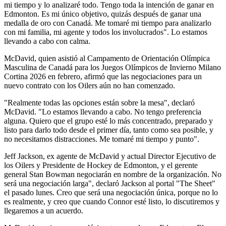
mi tiempo y lo analizaré todo. Tengo toda la intención de ganar en
Edmonton. Es mi único objetivo, quizás después de ganar una
medalla de oro con Canadá. Me tomaré mi tiempo para analizarlo
con mi familia, mi agente y todos los involucrados". Lo estamos
llevando a cabo con calma.
McDavid, quien asistió al Campamento de Orientación Olímpica
Masculina de Canadá para los Juegos Olímpicos de Invierno Milano
Cortina 2026 en febrero, afirmó que las negociaciones para un
nuevo contrato con los Oilers aún no han comenzado.
"Realmente todas las opciones están sobre la mesa", declaró
McDavid. "Lo estamos llevando a cabo. No tengo preferencia
alguna. Quiero que el grupo esté lo más concentrado, preparado y
listo para darlo todo desde el primer día, tanto como sea posible, y
no necesitamos distracciones. Me tomaré mi tiempo y punto".
Jeff Jackson, ex agente de McDavid y actual Director Ejecutivo de
los Oilers y Presidente de Hockey de Edmonton, y el gerente
general Stan Bowman negociarán en nombre de la organización. No
será una negociación larga", declaró Jackson al portal "The Sheet"
el pasado lunes. Creo que será una negociación única, porque no lo
es realmente, y creo que cuando Connor esté listo, lo discutiremos y
llegaremos a un acuerdo.