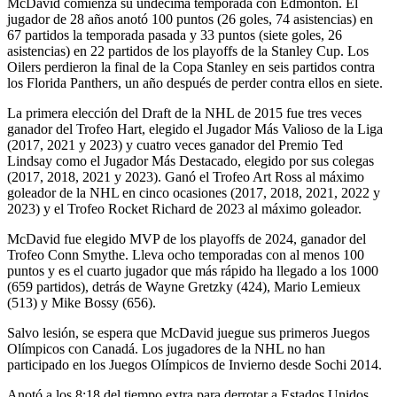
McDavid comienza su undécima temporada con Edmonton. El
jugador de 28 años anotó 100 puntos (26 goles, 74 asistencias) en
67 partidos la temporada pasada y 33 puntos (siete goles, 26
asistencias) en 22 partidos de los playoffs de la Stanley Cup. Los
Oilers perdieron la final de la Copa Stanley en seis partidos contra
los Florida Panthers, un año después de perder contra ellos en siete.
La primera elección del Draft de la NHL de 2015 fue tres veces
ganador del Trofeo Hart, elegido el Jugador Más Valioso de la Liga
(2017, 2021 y 2023) y cuatro veces ganador del Premio Ted
Lindsay como el Jugador Más Destacado, elegido por sus colegas
(2017, 2018, 2021 y 2023). Ganó el Trofeo Art Ross al máximo
goleador de la NHL en cinco ocasiones (2017, 2018, 2021, 2022 y
2023) y el Trofeo Rocket Richard de 2023 al máximo goleador.
McDavid fue elegido MVP de los playoffs de 2024, ganador del
Trofeo Conn Smythe. Lleva ocho temporadas con al menos 100
puntos y es el cuarto jugador que más rápido ha llegado a los 1000
(659 partidos), detrás de Wayne Gretzky (424), Mario Lemieux
(513) y Mike Bossy (656).
Salvo lesión, se espera que McDavid juegue sus primeros Juegos
Olímpicos con Canadá. Los jugadores de la NHL no han
participado en los Juegos Olímpicos de Invierno desde Sochi 2014.
Anotó a los 8:18 del tiempo extra para derrotar a Estados Unidos