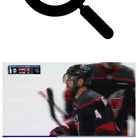
Loaded
: