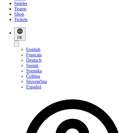
Spieler
Teams
Shop
Tickets
DE
English
Français
Deutsch
Suomi
Svenska
Čeština
Slovenčina
Español