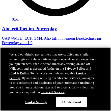
0:51
Aho eröffnet im Powerplay
CAR@MTL, ECF, GM4: Aho trifft mit einem Direktschuss im
Powerplay zum 1:0
28. Mai 2026
We and our third-party partners may use cookies and similar
technologies to enhance site navigation, analyze site usage, save
your preferences, enable personalized advertising on and off
NHL.com, and as described further in the
Privacy Policy
and
Cookie Policy
. To manage your preferences, visit
Cookie
Settings
. By accessing or using our sites and services, you agree
to this collection and disclosure of your information (including
how you interact with our sites and services and any videos that
you may view) and our
Terms of Service
.
Cookie Settings
I Understand