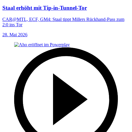
Staal erhöht mit Tip-in-Tunnel-Tor
CAR@MTL, ECF, GM4: Staal tippt Millers Rückhand-Pass zum
2:0 ins Tor
28. Mai 2026