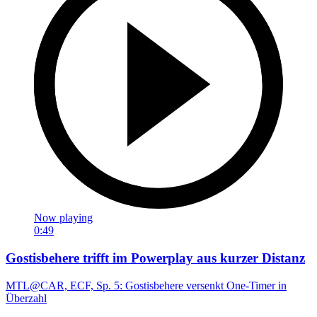
Now playing
0:49
Gostisbehere trifft im Powerplay aus kurzer Distanz
MTL@CAR, ECF, Sp. 5: Gostisbehere versenkt One-Timer in
Überzahl