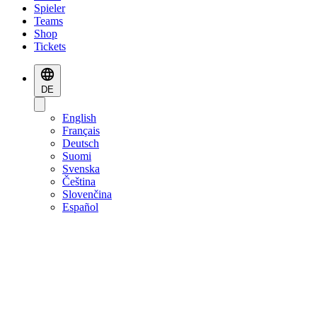
Spieler
Teams
Shop
Tickets
DE
English
Français
Deutsch
Suomi
Svenska
Čeština
Slovenčina
Español