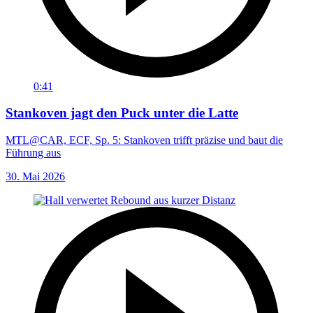
0:41
Stankoven jagt den Puck unter die Latte
MTL@CAR, ECF, Sp. 5: Stankoven trifft präzise und baut die
Führung aus
30. Mai 2026