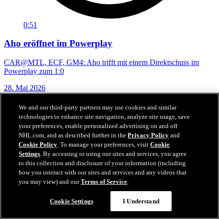
0:51
Aho eröffnet im Powerplay
CAR@MTL, ECF, GM4: Aho trifft mit einem Direktschuss im
Powerplay zum 1:0
28. Mai 2026
We and our third-party partners may use cookies and similar
technologies to enhance site navigation, analyze site usage, save
your preferences, enable personalized advertising on and off
NHL.com, and as described further in the
Privacy Policy
and
Cookie Policy
. To manage your preferences, visit
Cookie
Settings
. By accessing or using our sites and services, you agree
to this collection and disclosure of your information (including
how you interact with our sites and services and any videos that
you may view) and our
Terms of Service
.
Cookie Settings
I Understand