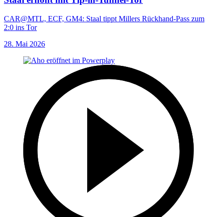
CAR@MTL, ECF, GM4: Staal tippt Millers Rückhand-Pass zum
2:0 ins Tor
28. Mai 2026