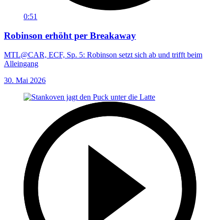
0:51
Robinson erhöht per Breakaway
MTL@CAR, ECF, Sp. 5: Robinson setzt sich ab und trifft beim
Alleingang
30. Mai 2026