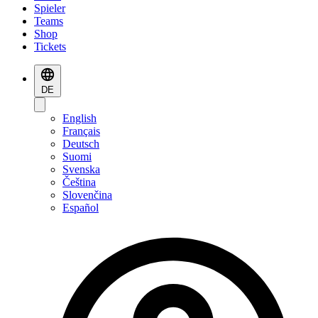
Spieler
Teams
Shop
Tickets
DE
English
Français
Deutsch
Suomi
Svenska
Čeština
Slovenčina
Español