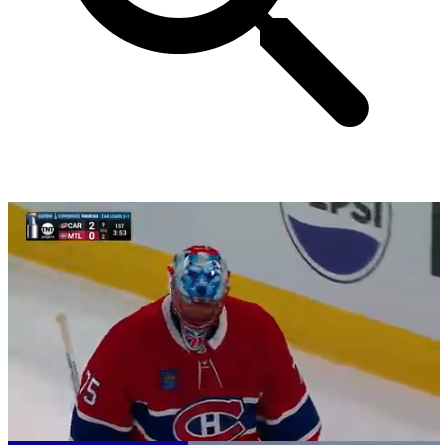
Loaded
: