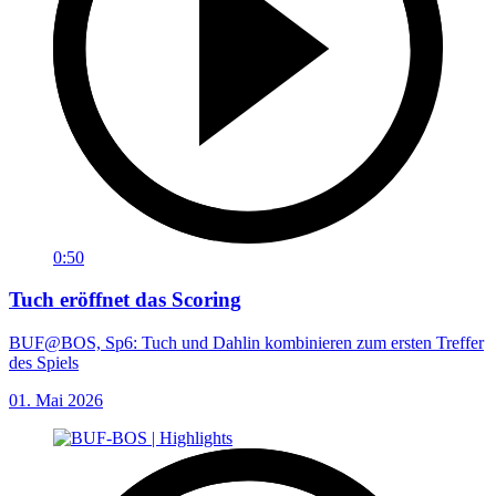
0:50
Tuch eröffnet das Scoring
BUF@BOS, Sp6: Tuch und Dahlin kombinieren zum ersten Treffer
des Spiels
01. Mai 2026