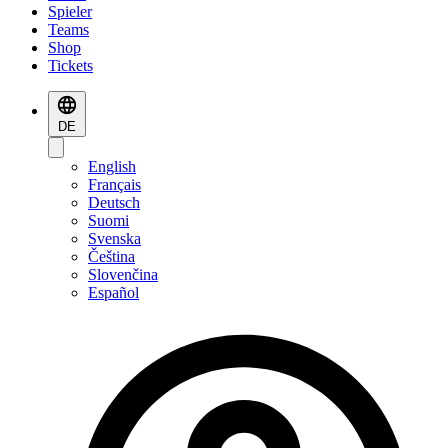
Spieler
Teams
Shop
Tickets
DE
English
Français
Deutsch
Suomi
Svenska
Čeština
Slovenčina
Español