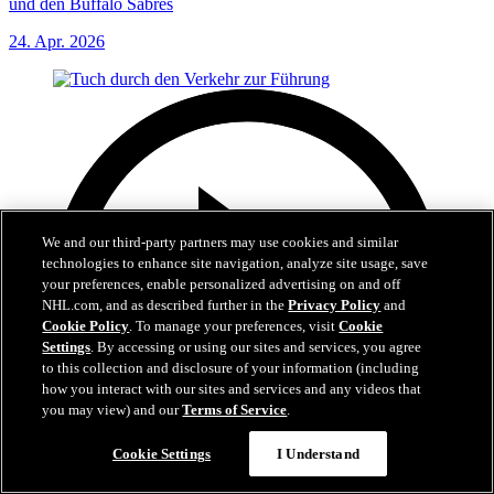
und den Buffalo Sabres
24. Apr. 2026
We and our third-party partners may use cookies and similar
technologies to enhance site navigation, analyze site usage, save
your preferences, enable personalized advertising on and off
NHL.com, and as described further in the
Privacy Policy
and
Cookie Policy
. To manage your preferences, visit
Cookie
Settings
. By accessing or using our sites and services, you agree
to this collection and disclosure of your information (including
how you interact with our sites and services and any videos that
you may view) and our
Terms of Service
.
Cookie Settings
I Understand
0:59