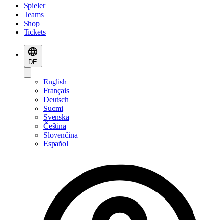
Spieler
Teams
Shop
Tickets
DE
English
Français
Deutsch
Suomi
Svenska
Čeština
Slovenčina
Español