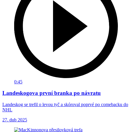
0:45
Landeskogova první branka po návratu
Landeskog se trefil o levou tyč a skóroval poprvé po comebacku do
NHL
27. dub 2025