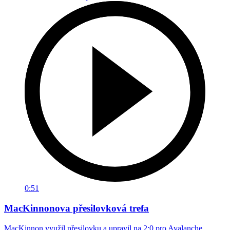
0:51
MacKinnonova přesilovková trefa
MacKinnon využil přesilovku a upravil na 2:0 pro Avalanche