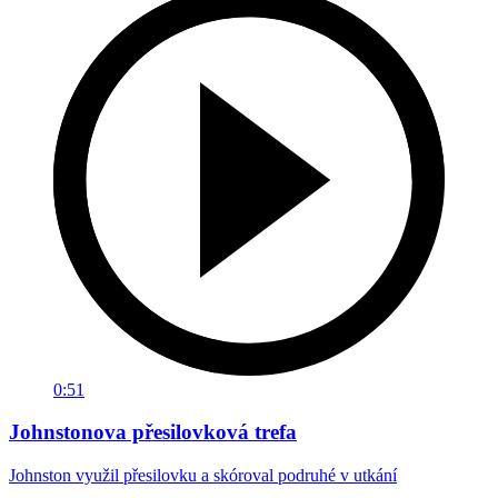
0:51
Johnstonova přesilovková trefa
Johnston využil přesilovku a skóroval podruhé v utkání