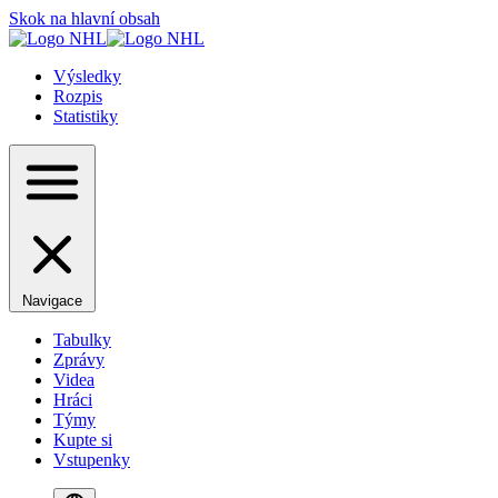
Skok na hlavní obsah
Výsledky
Rozpis
Statistiky
Navigace
Tabulky
Zprávy
Videa
Hráci
Týmy
Kupte si
Vstupenky