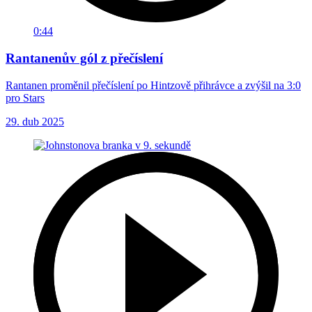
0:44
Rantanenův gól z přečíslení
Rantanen proměnil přečíslení po Hintzově přihrávce a zvýšil na 3:0
pro Stars
29. dub 2025