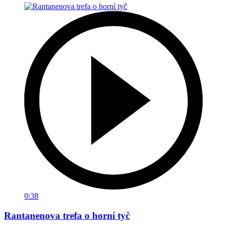
0:38
Rantanenova trefa o horní tyč