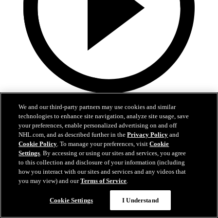
0:30
We and our third-party partners may use cookies and similar
technologies to enhance site navigation, analyze site usage, save
Ničuškinův úžasný gól
your preferences, enable personalized advertising on and off
NHL.com, and as described further in the
Privacy Policy
and
Ničuškin se krásně uvolnil a forhendovým blafákem otevřel skóre
Cookie Policy
. To manage your preferences, visit
Cookie
Settings
. By accessing or using our sites and services, you agree
24. dub 2025
to this collection and disclosure of your information (including
how you interact with our sites and services and any videos that
you may view) and our
Terms of Service
.
Cookie Settings
I Understand