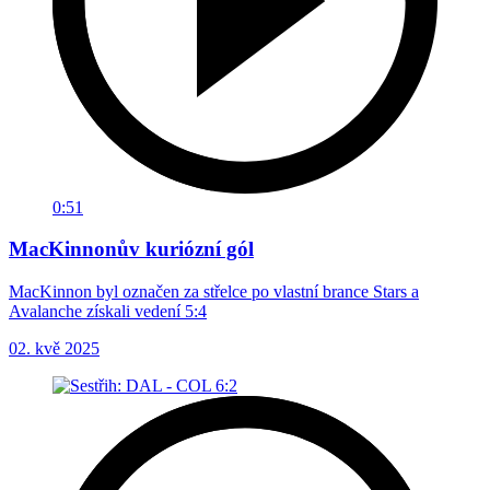
0:51
MacKinnonův kuriózní gól
MacKinnon byl označen za střelce po vlastní brance Stars a
Avalanche získali vedení 5:4
02. kvě 2025