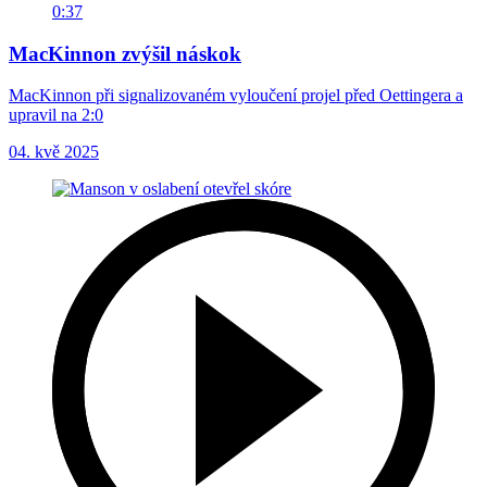
0:37
MacKinnon zvýšil náskok
MacKinnon při signalizovaném vyloučení projel před Oettingera a
upravil na 2:0
04. kvě 2025