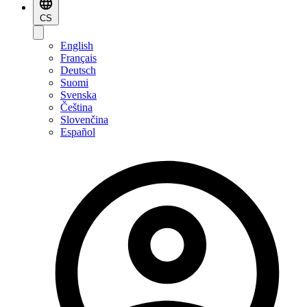
CS
English
Français
Deutsch
Suomi
Svenska
Čeština
Slovenčina
Español