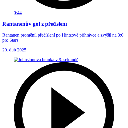
0:44
Rantanenův gól z přečíslení
Rantanen proměnil přečíslení po Hintzově přihrávce a zvýšil na 3:0
pro Stars
29. dub 2025