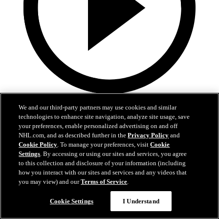
0:30
We and our third-party partners may use cookies and similar
technologies to enhance site navigation, analyze site usage, save
Ničuškinův úžasný gól
your preferences, enable personalized advertising on and off
NHL.com, and as described further in the
Privacy Policy
and
Ničuškin se krásně uvolnil a forhendovým blafákem otevřel skóre
Cookie Policy
. To manage your preferences, visit
Cookie
Settings
. By accessing or using our sites and services, you agree
24. dub 2025
to this collection and disclosure of your information (including
how you interact with our sites and services and any videos that
you may view) and our
Terms of Service
.
Cookie Settings
I Understand