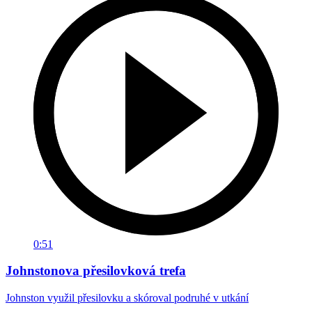
0:51
Johnstonova přesilovková trefa
Johnston využil přesilovku a skóroval podruhé v utkání