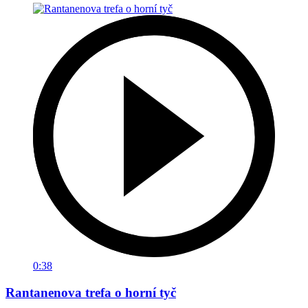
0:38
Rantanenova trefa o horní tyč