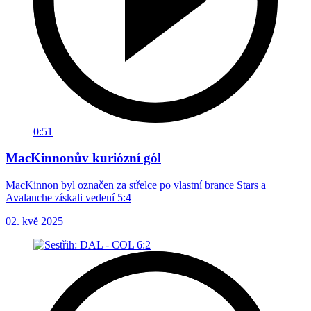
0:51
MacKinnonův kuriózní gól
MacKinnon byl označen za střelce po vlastní brance Stars a
Avalanche získali vedení 5:4
02. kvě 2025