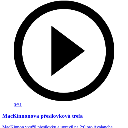
0:51
MacKinnonova přesilovková trefa
MacKinnon využil přesilovku a upravil na 2:0 pro Avalanche