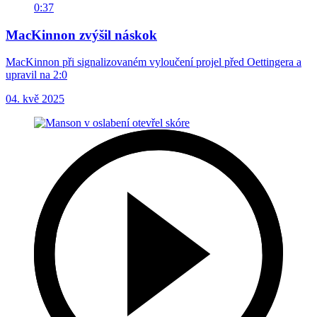
0:37
MacKinnon zvýšil náskok
MacKinnon při signalizovaném vyloučení projel před Oettingera a
upravil na 2:0
04. kvě 2025