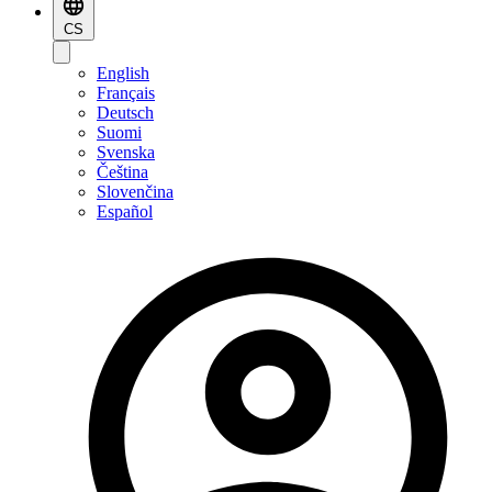
CS
English
Français
Deutsch
Suomi
Svenska
Čeština
Slovenčina
Español