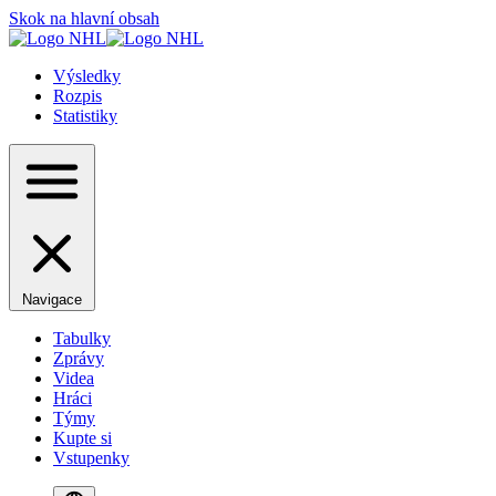
Skok na hlavní obsah
Výsledky
Rozpis
Statistiky
Navigace
Tabulky
Zprávy
Videa
Hráci
Týmy
Kupte si
Vstupenky