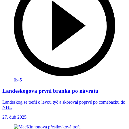
0:45
Landeskogova první branka po návratu
Landeskog se trefil o levou tyč a skóroval poprvé po comebacku do
NHL
27. dub 2025