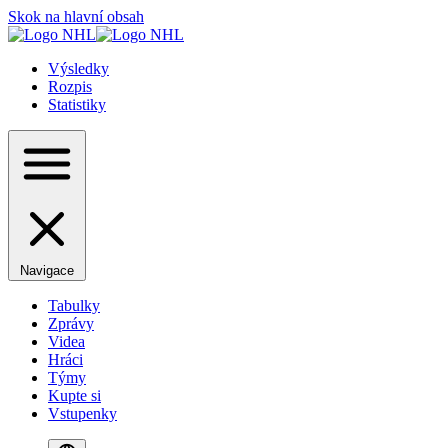
Skok na hlavní obsah
Výsledky
Rozpis
Statistiky
Navigace
Tabulky
Zprávy
Videa
Hráci
Týmy
Kupte si
Vstupenky