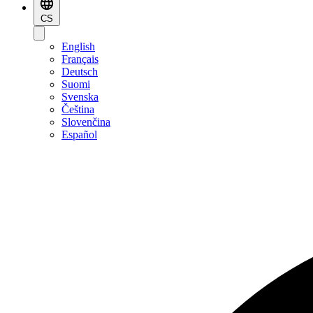
CS
English
Français
Deutsch
Suomi
Svenska
Čeština
Slovenčina
Español