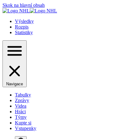
Skok na hlavní obsah
Výsledky
Rozpis
Statistiky
Navigace
Tabulky
Zprávy
Videa
Hráci
Týmy
Kupte si
Vstupenky