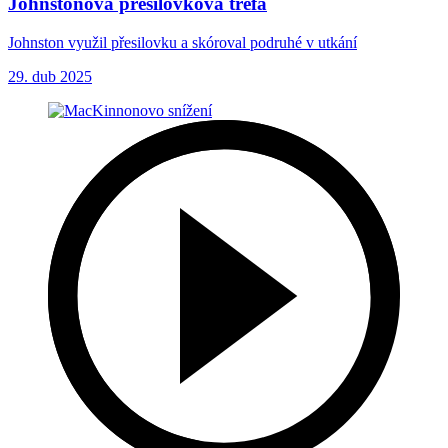
Johnstonova přesilovková trefa
Johnston využil přesilovku a skóroval podruhé v utkání
29. dub 2025