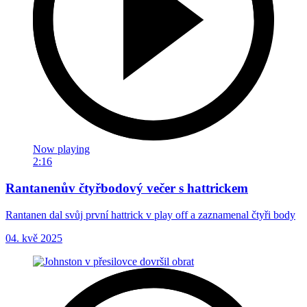
Now playing
2:16
Rantanenův čtyřbodový večer s hattrickem
Rantanen dal svůj první hattrick v play off a zaznamenal čtyři body
04. kvě 2025