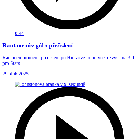
0:44
Rantanenův gól z přečíslení
Rantanen proměnil přečíslení po Hintzově přihrávce a zvýšil na 3:0
pro Stars
29. dub 2025