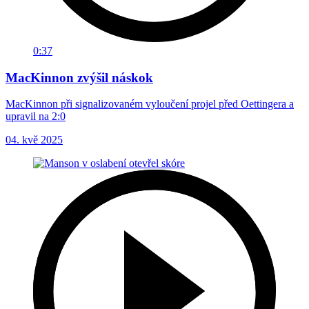
0:37
MacKinnon zvýšil náskok
MacKinnon při signalizovaném vyloučení projel před Oettingera a
upravil na 2:0
04. kvě 2025