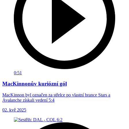
0:51
MacKinnonův kuriózní gól
MacKinnon byl označen za střelce po vlastní brance Stars a
Avalanche získali vedení 5:4
02. kvě 2025