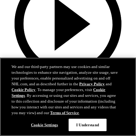
We and our third-party partners may use cookies and similar
technologies to enhance site navigation, analyze site usage, save
your preferences, enable personalized advertising on and off
0:30
NHL.com, and as described further in the
Privacy Policy
and
Cookie Policy
. To manage your preferences, visit
Cookie
Ničuškinův úžasný gól
Settings
. By accessing or using our sites and services, you agree
to this collection and disclosure of your information (including
Ničuškin se krásně uvolnil a forhendovým blafákem otevřel skóre
how you interact with our sites and services and any videos that
you may view) and our
Terms of Service
.
24. dub 2025
Cookie Settings
I Understand