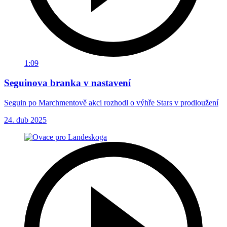
1:09
Seguinova branka v nastavení
Seguin po Marchmentově akci rozhodl o výhře Stars v prodloužení
24. dub 2025