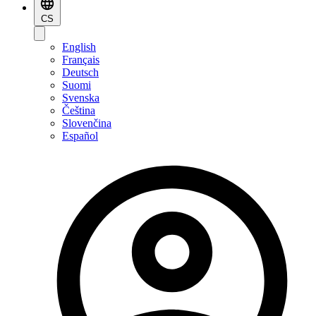
CS
English
Français
Deutsch
Suomi
Svenska
Čeština
Slovenčina
Español