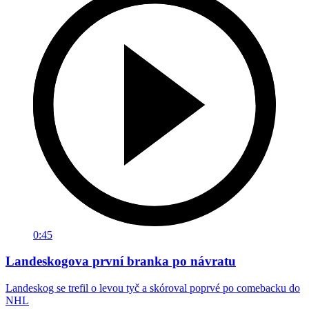
0:45
Landeskogova první branka po návratu
Landeskog se trefil o levou tyč a skóroval poprvé po comebacku do
NHL