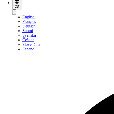
CS
English
Français
Deutsch
Suomi
Svenska
Čeština
Slovenčina
Español