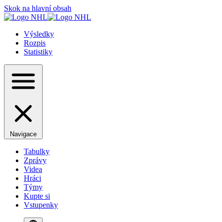
Skok na hlavní obsah
Výsledky
Rozpis
Statistiky
Navigace
Tabulky
Zprávy
Videa
Hráci
Týmy
Kupte si
Vstupenky