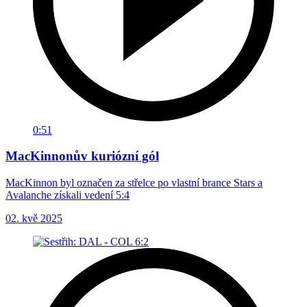
0:51
MacKinnonův kuriózní gól
MacKinnon byl označen za střelce po vlastní brance Stars a
Avalanche získali vedení 5:4
02. kvě 2025