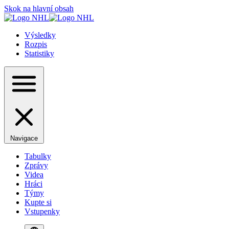
Skok na hlavní obsah
Výsledky
Rozpis
Statistiky
Navigace
Tabulky
Zprávy
Videa
Hráci
Týmy
Kupte si
Vstupenky