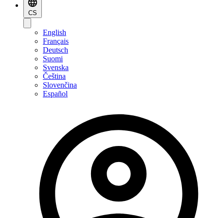
CS
English
Français
Deutsch
Suomi
Svenska
Čeština
Slovenčina
Español