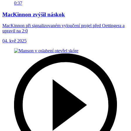
0:37
MacKinnon zvýšil náskok
MacKinnon při signalizovaném vyloučení projel před Oettingera a
upravil na 2:0
04. kvě 2025