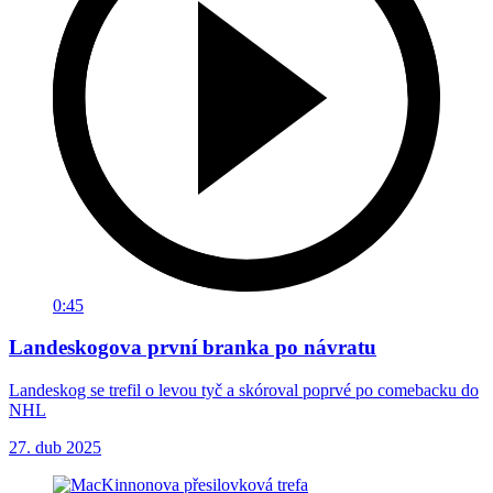
0:45
Landeskogova první branka po návratu
Landeskog se trefil o levou tyč a skóroval poprvé po comebacku do
NHL
27. dub 2025