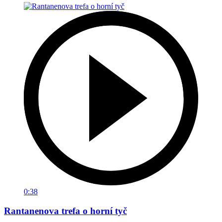
0:38
Rantanenova trefa o horní tyč