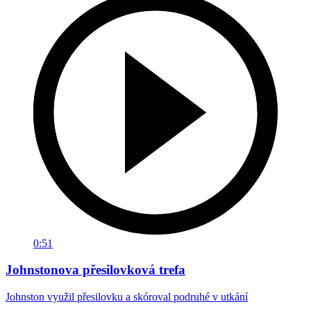
0:51
Johnstonova přesilovková trefa
Johnston využil přesilovku a skóroval podruhé v utkání