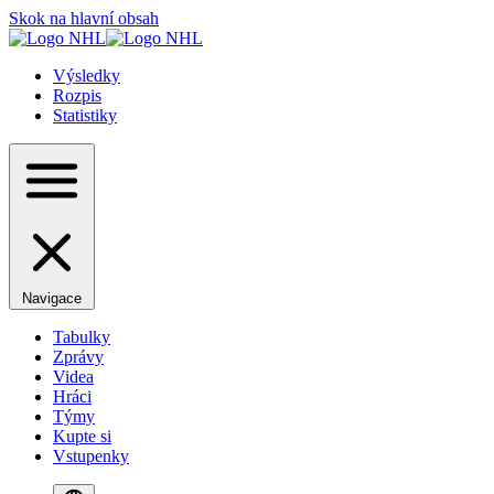
Skok na hlavní obsah
Výsledky
Rozpis
Statistiky
Navigace
Tabulky
Zprávy
Videa
Hráci
Týmy
Kupte si
Vstupenky