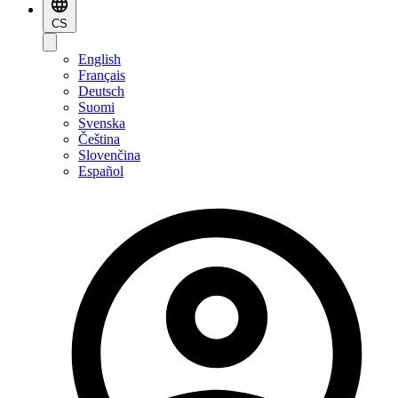
CS
English
Français
Deutsch
Suomi
Svenska
Čeština
Slovenčina
Español