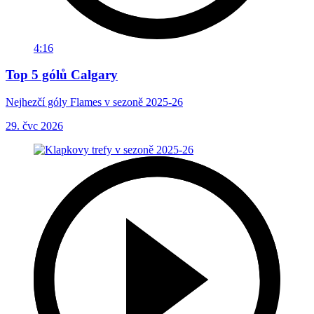
4:16
Top 5 gólů Calgary
Nejhezčí góly Flames v sezoně 2025-26
29. čvc 2026