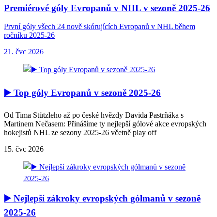
Premiérové góly Evropanů v NHL v sezoně 2025-26
První góly všech 24 nově skórujících Evropanů v NHL během
ročníku 2025-26
21. čvc 2026
▶️ Top góly Evropanů v sezoně 2025-26
Od Tima Stützleho až po české hvězdy Davida Pastrňáka s
Martinem Nečasem: Přinášíme ty nejlepší gólové akce evropských
hokejistů NHL ze sezony 2025-26 včetně play off
15. čvc 2026
▶️ Nejlepší zákroky evropských gólmanů v sezoně
2025-26