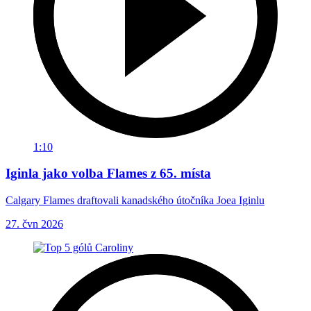
1:10
Iginla jako volba Flames z 65. místa
Calgary Flames draftovali kanadského útočníka Joea Iginlu
27. čvn 2026