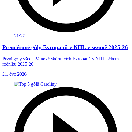
21:27
Premiérové góly Evropanů v NHL v sezoně 2025-26
První góly všech 24 nově skórujících Evropanů v NHL během
ročníku 2025-26
21. čvc 2026