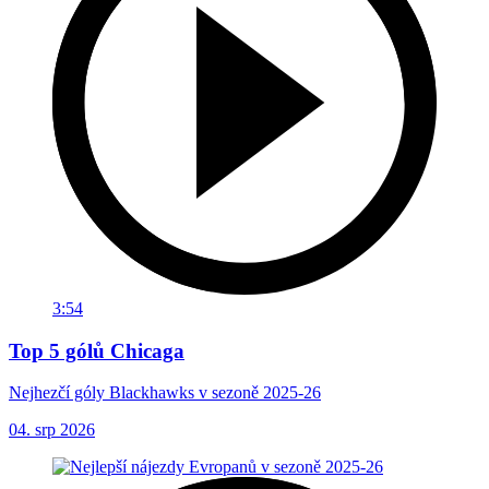
3:54
Top 5 gólů Chicaga
Nejhezčí góly Blackhawks v sezoně 2025-26
04. srp 2026