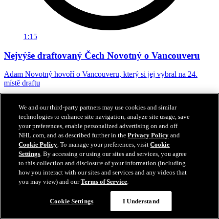
1:15
Nejvýše draftovaný Čech Novotný o Vancouveru
Adam Novotný hovoří o Vancouveru, který si jej vybral na 24.
místě draftu
27. čvn 2026
We and our third-party partners may use cookies and similar
technologies to enhance site navigation, analyze site usage, save
your preferences, enable personalized advertising on and off
NHL.com, and as described further in the
Privacy Policy
and
Cookie Policy
. To manage your preferences, visit
Cookie
Settings
. By accessing or using our sites and services, you agree
to this collection and disclosure of your information (including
how you interact with our sites and services and any videos that
you may view) and our
Terms of Service
.
Cookie Settings
I Understand