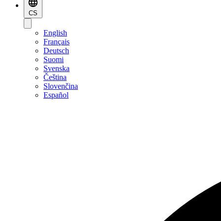
CS
English
Français
Deutsch
Suomi
Svenska
Čeština
Slovenčina
Español