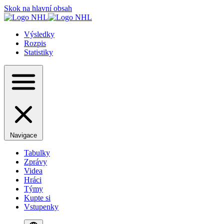
Skok na hlavní obsah
Výsledky
Rozpis
Statistiky
Navigace
Tabulky
Zprávy
Videa
Hráci
Týmy
Kupte si
Vstupenky