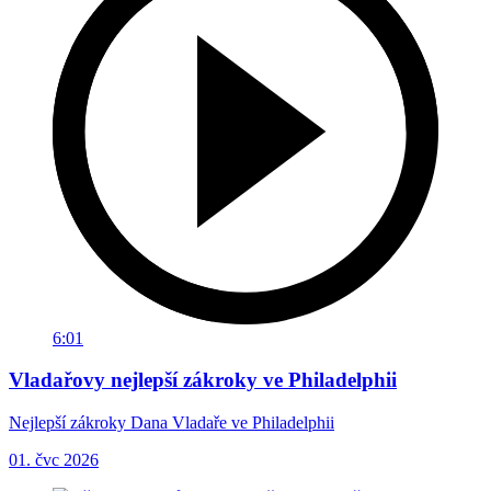
6:01
Vladařovy nejlepší zákroky ve Philadelphii
Nejlepší zákroky Dana Vladaře ve Philadelphii
01. čvc 2026