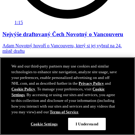
1:15
Nejvýše draftovaný Čech Novotný o Vancouveru
Adam Novotný hovoří o Vancouveru, který si jej vybral na 24.
místě draftu
27. čvn 2026
We and our third-party partners may use cookies and similar
technologies to enhance site navigation, analyze site usage, save
your preferences, enable personalized advertising on and off
NHL.com, and as described further in the
Privacy Policy
and
Cookie Policy
. To manage your preferences, visit
Cookie
Settings
. By accessing or using our sites and services, you agree
to this collection and disclosure of your information (including
how you interact with our sites and services and any videos that
you may view) and our
Terms of Service
.
Cookie Settings
I Understand