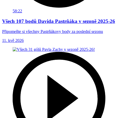
58:22
Všech 107 bodů Davida Pastrňáka v sezoně 2025-26
Připomeňte si všechny Pastrňákovy body za poslední sezonu
11. kvě 2026