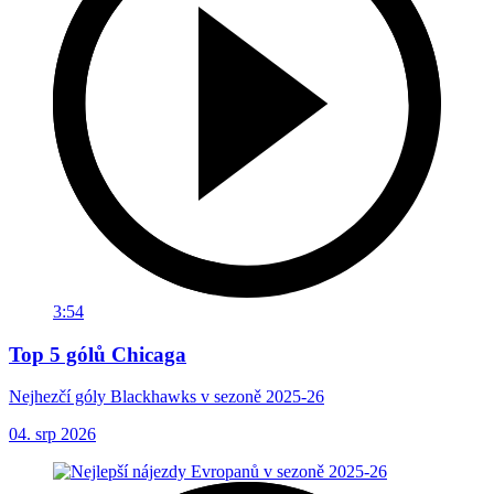
3:54
Top 5 gólů Chicaga
Nejhezčí góly Blackhawks v sezoně 2025-26
04. srp 2026