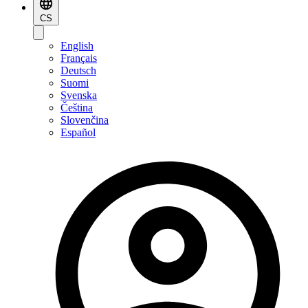
CS
English
Français
Deutsch
Suomi
Svenska
Čeština
Slovenčina
Español