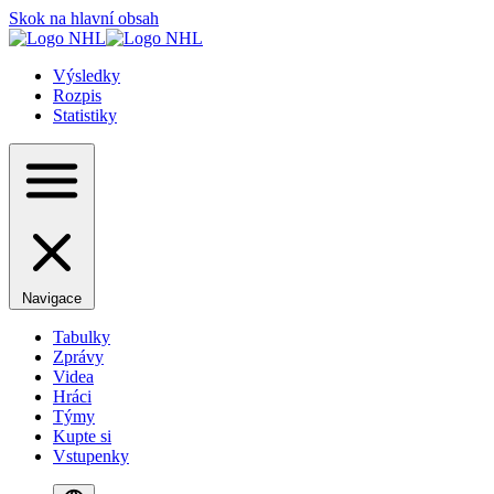
Skok na hlavní obsah
Výsledky
Rozpis
Statistiky
Navigace
Tabulky
Zprávy
Videa
Hráci
Týmy
Kupte si
Vstupenky