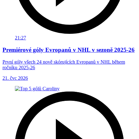
21:27
Premiérové góly Evropanů v NHL v sezoně 2025-26
První góly všech 24 nově skórujících Evropanů v NHL během
ročníku 2025-26
21. čvc 2026