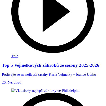
1:52
Top 5 Vejmelkových zákroků ze sezony 2025-2026
Podívejte se na nejlepší zásahy Karla Vejmelky v brance Utahu
20. čvc 2026