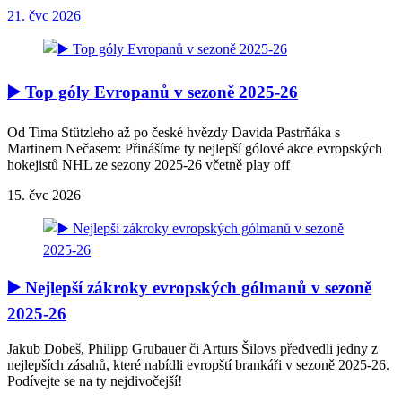
21. čvc 2026
▶️ Top góly Evropanů v sezoně 2025-26
Od Tima Stützleho až po české hvězdy Davida Pastrňáka s
Martinem Nečasem: Přinášíme ty nejlepší gólové akce evropských
hokejistů NHL ze sezony 2025-26 včetně play off
15. čvc 2026
▶️ Nejlepší zákroky evropských gólmanů v sezoně
2025-26
Jakub Dobeš, Philipp Grubauer či Arturs Šilovs předvedli jedny z
nejlepších zásahů, které nabídli evropští brankáři v sezoně 2025-26.
Podívejte se na ty nejdivočejší!