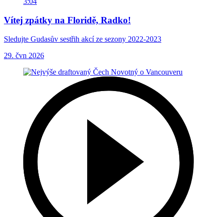
3:04
Vítej zpátky na Floridě, Radko!
Sledujte Gudasův sestřih akcí ze sezony 2022-2023
29. čvn 2026