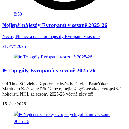
8:59
Nejlepší nájezdy Evropanů v sezoně 2025-26
Nečas, Nemec a další top nájezdy Evropanů v sezoně
21. čvc 2026
▶️ Top góly Evropanů v sezoně 2025-26
Od Tima Stützleho až po české hvězdy Davida Pastrňáka s
Martinem Nečasem: Přinášíme ty nejlepší gólové akce evropských
hokejistů NHL ze sezony 2025-26 včetně play off
15. čvc 2026