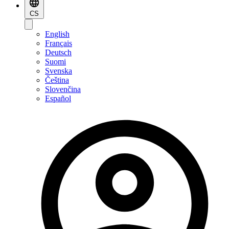
CS
English
Français
Deutsch
Suomi
Svenska
Čeština
Slovenčina
Español