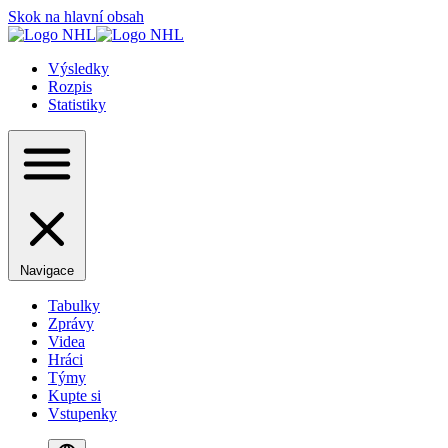
Skok na hlavní obsah
Výsledky
Rozpis
Statistiky
Navigace
Tabulky
Zprávy
Videa
Hráci
Týmy
Kupte si
Vstupenky