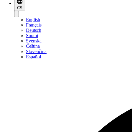
CS
English
Français
Deutsch
Suomi
Svenska
Čeština
Slovenčina
Español