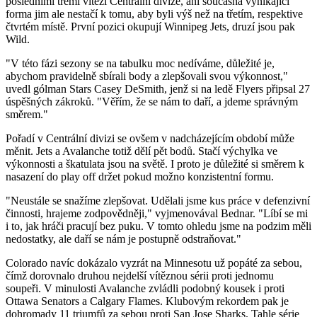
posledními třemi vítězi Centrální divize, ani současná vynikající
forma jim ale nestačí k tomu, aby byli výš než na třetím, respektive
čtvrtém místě. První pozici okupují Winnipeg Jets, druzí jsou pak
Wild.
"V této fázi sezony se na tabulku moc nedíváme, důležité je,
abychom pravidelně sbírali body a zlepšovali svou výkonnost,"
uvedl gólman Stars Casey DeSmith, jenž si na ledě Flyers připsal 27
úspěšných zákroků. "Věřím, že se nám to daří, a jdeme správným
směrem."
Pořadí v Centrální divizi se ovšem v nadcházejícím období může
měnit. Jets a Avalanche totiž dělí pět bodů. Stačí výchylka ve
výkonnosti a škatulata jsou na světě. I proto je důležité si směrem k
nasazení do play off držet pokud možno konzistentní formu.
"Neustále se snažíme zlepšovat. Udělali jsme kus práce v defenzivní
činnosti, hrajeme zodpovědněji," vyjmenovával Bednar. "Líbí se mi
i to, jak hráči pracují bez puku. V tomto ohledu jsme na podzim měli
nedostatky, ale daří se nám je postupně odstraňovat."
Colorado navíc dokázalo vyzrát na Minnesotu už popáté za sebou,
čímž dorovnalo druhou nejdelší vítěznou sérii proti jednomu
soupeři. V minulosti Avalanche zvládli podobný kousek i proti
Ottawa Senators a Calgary Flames. Klubovým rekordem pak je
dohromady 11 triumfů za sebou proti San Jose Sharks. Tahle série