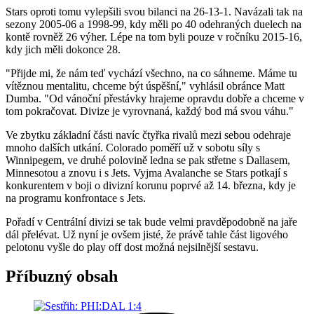
Stars oproti tomu vylepšili svou bilanci na 26-13-1. Navázali tak na
sezony 2005-06 a 1998-99, kdy měli po 40 odehraných duelech na
kontě rovněž 26 výher. Lépe na tom byli pouze v ročníku 2015-16,
kdy jich měli dokonce 28.
"Přijde mi, že nám teď vychází všechno, na co sáhneme. Máme tu
vítěznou mentalitu, chceme být úspěšní," vyhlásil obránce Matt
Dumba. "Od vánoční přestávky hrajeme opravdu dobře a chceme v
tom pokračovat. Divize je vyrovnaná, každý bod má svou váhu."
Ve zbytku základní části navíc čtyřka rivalů mezi sebou odehraje
mnoho dalších utkání. Colorado poměří už v sobotu síly s
Winnipegem, ve druhé polovině ledna se pak střetne s Dallasem,
Minnesotou a znovu i s Jets. Vyjma Avalanche se Stars potkají s
konkurentem v boji o divizní korunu poprvé až 14. března, kdy je
na programu konfrontace s Jets.
Pořadí v Centrální divizi se tak bude velmi pravděpodobně na jaře
dál přelévat. Už nyní je ovšem jisté, že právě tahle část ligového
pelotonu vyšle do play off dost možná nejsilnější sestavu.
Příbuzný obsah