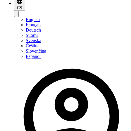
CS
English
Français
Deutsch
Suomi
Svenska
Čeština
Slovenčina
Español