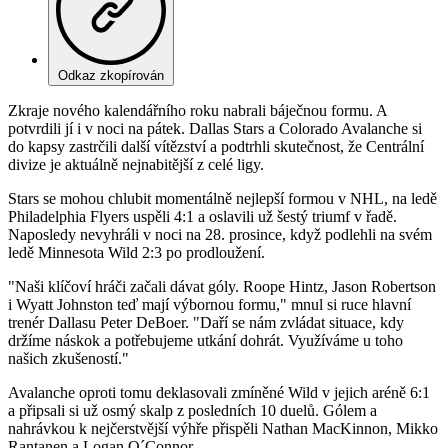
Odkaz zkopírován
Zkraje nového kalendářního roku nabrali báječnou formu. A
potvrdili jí i v noci na pátek. Dallas Stars a Colorado Avalanche si
do kapsy zastrčili další vítězství a podtrhli skutečnost, že Centrální
divize je aktuálně nejnabitější z celé ligy.
Stars se mohou chlubit momentálně nejlepší formou v NHL, na ledě
Philadelphia Flyers uspěli 4:1 a oslavili už šestý triumf v řadě.
Naposledy nevyhráli v noci na 28. prosince, když podlehli na svém
ledě Minnesota Wild 2:3 po prodloužení.
"Naši klíčoví hráči začali dávat góly. Roope Hintz, Jason Robertson
i Wyatt Johnston teď mají výbornou formu," mnul si ruce hlavní
trenér Dallasu Peter DeBoer. "Daří se nám zvládat situace, kdy
držíme náskok a potřebujeme utkání dohrát. Využíváme u toho
našich zkušeností."
Avalanche oproti tomu deklasovali zmíněné Wild v jejich aréně 6:1
a připsali si už osmý skalp z posledních 10 duelů. Gólem a
nahrávkou k nejčerstvější výhře přispěli Nathan MacKinnon, Mikko
Rantanen a Logan O´Connor.