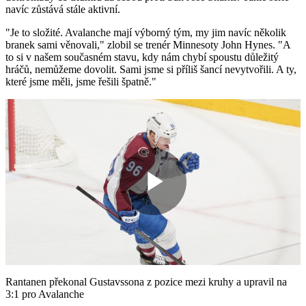
navíc zůstává stále aktivní.
"Je to složité. Avalanche mají výborný tým, my jim navíc několik
branek sami věnovali," zlobil se trenér Minnesoty John Hynes. "A
to si v našem současném stavu, kdy nám chybí spoustu důležitý
hráčů, nemůžeme dovolit. Sami jsme si příliš šancí nevytvořili. A ty,
které jsme měli, jsme řešili špatně."
Play
Video
Rantanen překonal Gustavssona z pozice mezi kruhy a upravil na
3:1 pro Avalanche