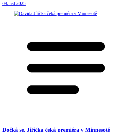
09. led 2025
Dočká se. Jiříčka čeká premiéra v Minnesotě