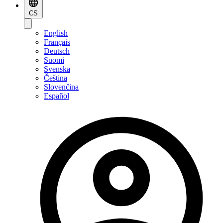
CS
English
Français
Deutsch
Suomi
Svenska
Čeština
Slovenčina
Español