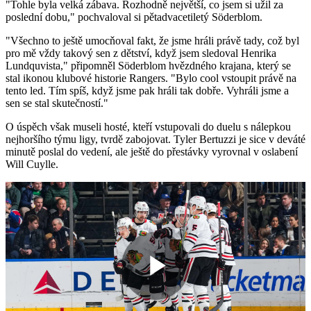
"Tohle byla velká zábava. Rozhodně největší, co jsem si užil za
poslední dobu," pochvaloval si pětadvacetiletý Söderblom.
"Všechno to ještě umocňoval fakt, že jsme hráli právě tady, což byl
pro mě vždy takový sen z dětství, když jsem sledoval Henrika
Lundquvista," připomněl Söderblom hvězdného krajana, který se
stal ikonou klubové historie Rangers. "Bylo cool vstoupit právě na
tento led. Tím spíš, když jsme pak hráli tak dobře. Vyhráli jsme a
sen se stal skutečností."
O úspěch však museli hosté, kteří vstupovali do duelu s nálepkou
nejhoršího týmu ligy, tvrdě zabojovat. Tyler Bertuzzi je sice v deváté
minutě poslal do vedení, ale ještě do přestávky vyrovnal v oslabení
Will Cuylle.
Play