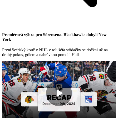
Premiérová výhra pro Sörensena. Blackhawks dobyli New
York
První švédský kouč v NHL v roli šéfa střídačky se dočkal už na
druhý pokus, gólem a nahrávkou pomohl Hall
Play