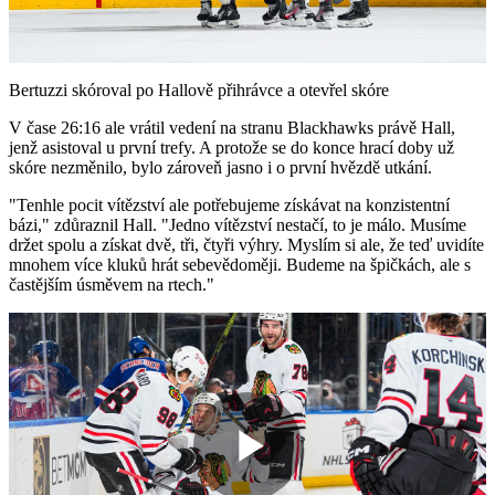
Video
Bertuzzi skóroval po Hallově přihrávce a otevřel skóre
V čase 26:16 ale vrátil vedení na stranu Blackhawks právě Hall,
jenž asistoval u první trefy. A protože se do konce hrací doby už
skóre nezměnilo, bylo zároveň jasno i o první hvězdě utkání.
"Tenhle pocit vítězství ale potřebujeme získávat na konzistentní
bázi," zdůraznil Hall. "Jedno vítězství nestačí, to je málo. Musíme
držet spolu a získat dvě, tři, čtyři výhry. Myslím si ale, že teď uvidíte
mnohem více kluků hrát sebevědoměji. Budeme na špičkách, ale s
častějším úsměvem na rtech."