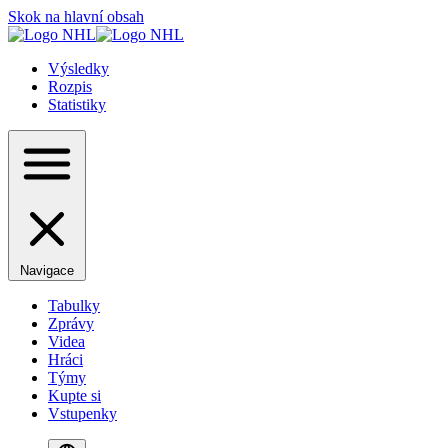
Skok na hlavní obsah
Výsledky
Rozpis
Statistiky
Navigace
Tabulky
Zprávy
Videa
Hráci
Týmy
Kupte si
Vstupenky