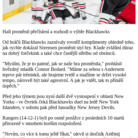
Play
Video
Hall proměnil přečíslení a rozhodl o výhře Blackhawks
Od hráčů Blackhawks zaznívaly rovněž komplimenty ohledně toho,
jak rychle dokázal Sörensen proměnit styl hry. Klade zvláštní důraz
na dobrý forčekink a také chce častější střelbu od obránců.
"Myslím, že je to patrné, jak se naše hra proměnila," prohlásil
hvězdný mladík Connor Bedard. "Máme za sebou s Andersem
teprve pár tréninků, ale hrajeme tvrdě a snažíme se držet vysoké
tempo, zároveň být také agresivní. A jak je vidět, tak to přináší
úspěch."
Před jeho týmem jsou nyní další dvě vystoupení v oblasti New
Yorku - ve čtvrtek čeká Blackhawks duel na ledě New York
Islanders, v sobotu pak před fanoušky New Jersey Devils.
Rangers (14-12-1) byli po osmé porážce z posledních 10 startů
přirozeně v mnohem horším rozpoložení.
"Nevím, co více k tomu ještě říkat," ulevil si útočník Artěmij