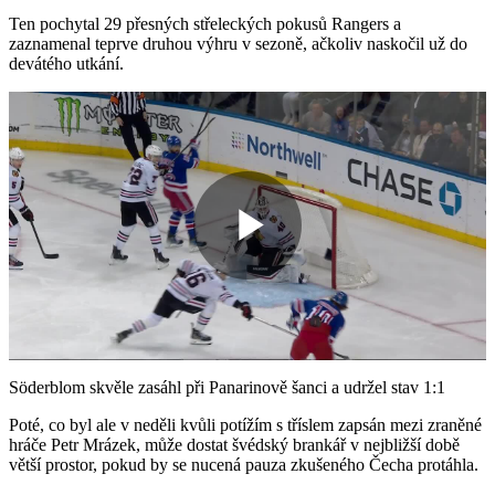
Ten pochytal 29 přesných střeleckých pokusů Rangers a
zaznamenal teprve druhou výhru v sezoně, ačkoliv naskočil už do
devátého utkání.
Play
Video
Söderblom skvěle zasáhl při Panarinově šanci a udržel stav 1:1
Poté, co byl ale v neděli kvůli potížím s tříslem zapsán mezi zraněné
hráče Petr Mrázek, může dostat švédský brankář v nejbližší době
větší prostor, pokud by se nucená pauza zkušeného Čecha protáhla.