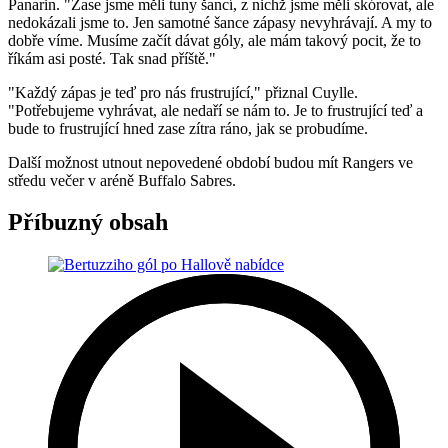
Panarin. "Zase jsme měli tuny šancí, z nichž jsme měli skórovat, ale
nedokázali jsme to. Jen samotné šance zápasy nevyhrávají. A my to
dobře víme. Musíme začít dávat góly, ale mám takový pocit, že to
říkám asi posté. Tak snad příště."
"Každý zápas je teď pro nás frustrující," přiznal Cuylle.
"Potřebujeme vyhrávat, ale nedaří se nám to. Je to frustrující teď a
bude to frustrující hned zase zítra ráno, jak se probudíme.
Další možnost utnout nepovedené období budou mít Rangers ve
středu večer v aréně Buffalo Sabres.
Příbuzný obsah