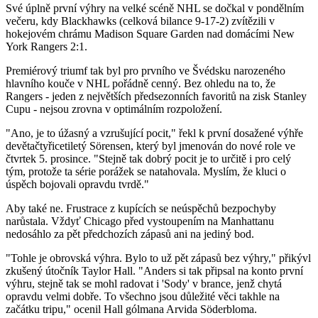
Své úplně první výhry na velké scéně NHL se dočkal v pondělním
večeru, kdy Blackhawks (celková bilance 9-17-2) zvítězili v
hokejovém chrámu Madison Square Garden nad domácími New
York Rangers 2:1.
Premiérový triumf tak byl pro prvního ve Švédsku narozeného
hlavního kouče v NHL pořádně cenný. Bez ohledu na to, že
Rangers - jeden z největších předsezonních favoritů na zisk Stanley
Cupu - nejsou zrovna v optimálním rozpoložení.
"Ano, je to úžasný a vzrušující pocit," řekl k první dosažené výhře
devětačtyřicetiletý Sörensen, který byl jmenován do nové role ve
čtvrtek 5. prosince. "Stejně tak dobrý pocit je to určitě i pro celý
tým, protože ta série porážek se natahovala. Myslím, že kluci o
úspěch bojovali opravdu tvrdě."
Aby také ne. Frustrace z kupících se neúspěchů bezpochyby
narůstala. Vždyť Chicago před vystoupením na Manhattanu
nedosáhlo za pět předchozích zápasů ani na jediný bod.
"Tohle je obrovská výhra. Bylo to už pět zápasů bez výhry," přikývl
zkušený útočník Taylor Hall. "Anders si tak připsal na konto první
výhru, stejně tak se mohl radovat i 'Sody' v brance, jenž chytá
opravdu velmi dobře. To všechno jsou důležité věci takhle na
začátku tripu," ocenil Hall gólmana Arvida Söderbloma.