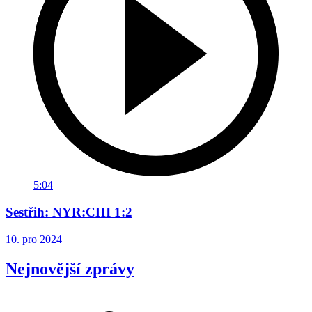
5:04
Sestřih: NYR:CHI 1:2
10. pro 2024
Nejnovější zprávy