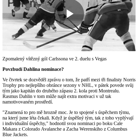
Play
Video
Zpomalený vítězný gól Carlssona ve 2. duelu s Vegas
Povzbudí Dahlina nominace?
Ve čtvrtek se dozvěděl zprávu o tom, že patří mezi tři finalisty Norris
Trophy pro nejlepšího obránce sezony v NHL, v pátek povede svůj
tým jako kapitán do druhého zápasu 2. kola proti Montrealu.
Rasmus Dahlin v tom může najít extra motivaci v už tak
namotivovaném prostředí.
"Znamená to pro mě hrozně moc. Je to spojené s úspěchem týmu,
na který jsme léta čekali. Když je úspěšný tým, tak z toho vyplývají
i individuální úspěchy," hodnotil svou nominaci po boku Cale
Makara z Colorado Avalanche a Zacha Werenskiho z Columbus
Blue Jackets.