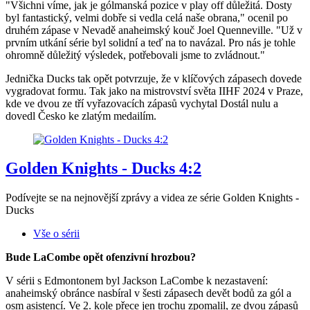
"Všichni víme, jak je gólmanská pozice v play off důležitá. Dosty
byl fantastický, velmi dobře si vedla celá naše obrana," ocenil po
druhém zápase v Nevadě anaheimský kouč Joel Quenneville. "Už v
prvním utkání série byl solidní a teď na to navázal. Pro nás je tohle
ohromně důležitý výsledek, potřebovali jsme to zvládnout."
Jednička Ducks tak opět potvrzuje, že v klíčových zápasech dovede
vygradovat formu. Tak jako na mistrovství světa IIHF 2024 v Praze,
kde ve dvou ze tří vyřazovacích zápasů vychytal Dostál nulu a
dovedl Česko ke zlatým medailím.
Golden Knights - Ducks 4:2
Podívejte se na nejnovější zprávy a videa ze série Golden Knights -
Ducks
Vše o sérii
Bude LaCombe opět ofenzivní hrozbou?
V sérii s Edmontonem byl Jackson LaCombe k nezastavení:
anaheimský obránce nasbíral v šesti zápasech devět bodů za gól a
osm asistencí. Ve 2. kole přece jen trochu zpomalil, ze dvou zápasů