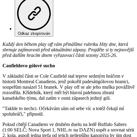
Odkaz zkopírován
Každý den během play off vám přinášíme rubriku Hity dne, která
shrnuje zajímavosti před aktuálními zápasy. Projděte si ty nejnovější
před dalším hracím dnem vyřazovací části sezony 2025-26.
Caufieldovo gólové sucho
V základní části se Cole Caufield stal teprve sedmým hráčem v
historii Montreal Canadiens, jenž pokořil padesátigólovou hranici,
soupeřům nasázel 51 branek. V play off se ale jeho muška povážlivě
rozostřila. Křídelník, který měl být hlavní palebnou zbraní
kanadského týmu, dal zatím v osmi zápasech jediný gól.
"Takhle to nechci. Očekávám sám od sebe víc a totéž čekají mí
spoluhráči," připustil.
Pokud chtějí Canadiens ve druhém duelu na ledě Buffalo Sabres
(1:00 SELČ; Nova Sport 1, NHL.tv na DAZN) uspět a srovnat sérii
2. kola, aspoň jedna trefa od jejich nejlepšího kanonýra by jim dost