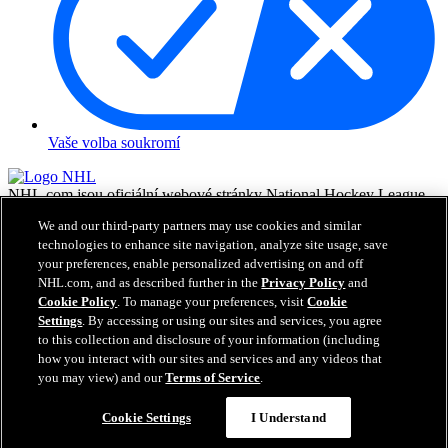
Vaše volba soukromí
NHL.com jsou oficiální webové stránky National Hockey League.
Všechny názvy a loga NHL a týmů NHL zde zobrazené jsou
We and our third-party partners may use cookies and similar
vlastnictvím NHL a příslušných klubů a nesmějí být reprodukovány
technologies to enhance site navigation, analyze site usage, save
bez předchozího písemného souhlasu NHL Enterprises, L.P. © NHL
your preferences, enable personalized advertising on and off
2026. Všechna práva vyhrazena. Všechny dresy týmů NHL
NHL.com, and as described further in the
Privacy Policy
and
customizované jmény a čísly hráčů NHL jsou oficiálně licencované
Cookie Policy
. To manage your preferences, visit
Cookie
NHL a NHLPA. Vodoznak Zamboni a konfigurace Zamboni ice
resurfacing machine jsou registrované obchodní známky Frank J.
Settings
. By accessing or using our sites and services, you agree
Zamboni & Co., Inc.© Frank J. Zamboni & Co., Inc. 2026.
to this collection and disclosure of your information (including
Všechna práva vyhrazena. Jakékoliv obchodní známky či copyright
how you interact with our sites and services and any videos that
jsou vlastnictvím příslušných majitelů. Všechna práva vyhrazena.
you may view) and our
Terms of Service
.
Cookie Settings
I Understand
Zavřít