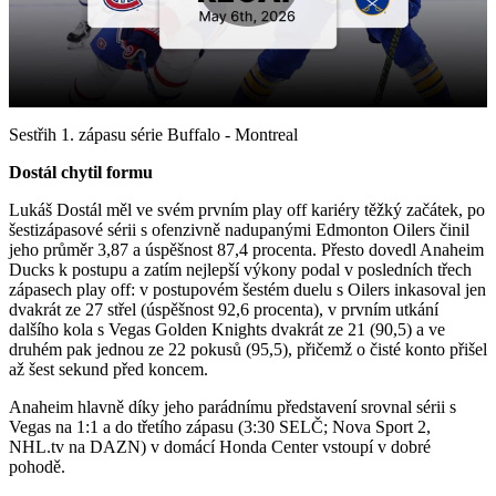
Play
Video
Sestřih 1. zápasu série Buffalo - Montreal
Dostál chytil formu
Lukáš Dostál měl ve svém prvním play off kariéry těžký začátek, po
šestizápasové sérii s ofenzivně nadupanými Edmonton Oilers činil
jeho průměr 3,87 a úspěšnost 87,4 procenta. Přesto dovedl Anaheim
Ducks k postupu a zatím nejlepší výkony podal v posledních třech
zápasech play off: v postupovém šestém duelu s Oilers inkasoval jen
dvakrát ze 27 střel (úspěšnost 92,6 procenta), v prvním utkání
dalšího kola s Vegas Golden Knights dvakrát ze 21 (90,5) a ve
druhém pak jednou ze 22 pokusů (95,5), přičemž o čisté konto přišel
až šest sekund před koncem.
Anaheim hlavně díky jeho parádnímu představení srovnal sérii s
Vegas na 1:1 a do třetího zápasu (3:30 SELČ; Nova Sport 2,
NHL.tv na DAZN) v domácí Honda Center vstoupí v dobré
pohodě.