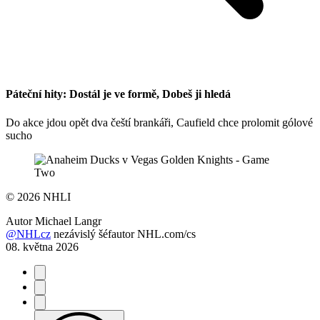
Páteční hity: Dostál je ve formě, Dobeš ji hledá
Do akce jdou opět dva čeští brankáři, Caufield chce prolomit gólové
sucho
©
2026 NHLI
Autor
Michael Langr
@NHLcz
nezávislý šéfautor NHL.com/cs
08. května 2026