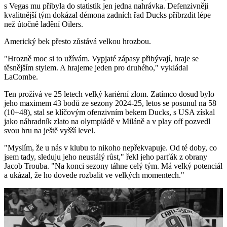
s Vegas mu přibyla do statistik jen jedna nahrávka. Defenzivněji
kvalitnější tým dokázal démona zadních řad Ducks přibrzdit lépe
než útočně ladění Oilers.
Americký bek přesto zůstává velkou hrozbou.
"Hrozně moc si to užívám. Vypjaté zápasy přibývají, hraje se
těsnějším stylem. A hrajeme jeden pro druhého," vykládal
LaCombe.
Ten prožívá ve 25 letech velký kariérní zlom. Zatímco dosud bylo
jeho maximem 43 bodů ze sezony 2024-25, letos se posunul na 58
(10+48), stal se klíčovým ofenzivním bekem Ducks, s USA získal
jako náhradník zlato na olympiádě v Miláně a v play off pozvedl
svou hru na ještě vyšší level.
"Myslím, že u nás v klubu to nikoho nepřekvapuje. Od té doby, co
jsem tady, sleduju jeho neustálý růst," řekl jeho parťák z obrany
Jacob Trouba. "Na konci sezony táhne celý tým. Má velký potenciál
a ukázal, že ho dovede rozbalit ve velkých momentech."