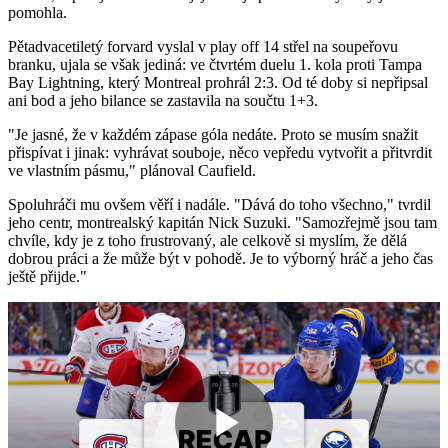
pomohla.
Pětadvacetiletý forvard vyslal v play off 14 střel na soupeřovu
branku, ujala se však jediná: ve čtvrtém duelu 1. kola proti Tampa
Bay Lightning, který Montreal prohrál 2:3. Od té doby si nepřipsal
ani bod a jeho bilance se zastavila na součtu 1+3.
"Je jasné, že v každém zápase góla nedáte. Proto se musím snažit
přispívat i jinak: vyhrávat souboje, něco vepředu vytvořit a přitvrdit
ve vlastním pásmu," plánoval Caufield.
Spoluhráči mu ovšem věří i nadále. "Dává do toho všechno," tvrdil
jeho centr, montrealský kapitán Nick Suzuki. "Samozřejmě jsou tam
chvíle, kdy je z toho frustrovaný, ale celkově si myslím, že dělá
dobrou práci a že může být v pohodě. Je to výborný hráč a jeho čas
ještě přijde."