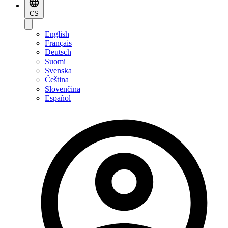
CS
English
Français
Deutsch
Suomi
Svenska
Čeština
Slovenčina
Español