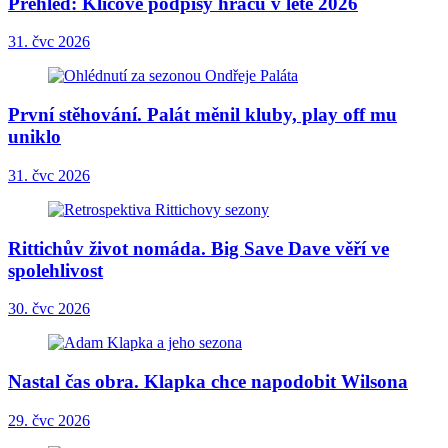
Přehled: Klíčové podpisy hráčů v létě 2026
31. čvc 2026
První stěhování. Palát měnil kluby, play off mu
uniklo
31. čvc 2026
Rittichův život nomáda. Big Save Dave věří ve
spolehlivost
30. čvc 2026
Nastal čas obra. Klapka chce napodobit Wilsona
29. čvc 2026