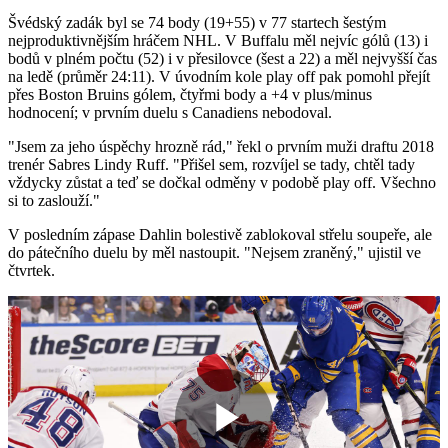
Švédský zadák byl se 74 body (19+55) v 77 startech šestým
nejproduktivnějším hráčem NHL. V Buffalu měl nejvíc gólů (13) i
bodů v plném počtu (52) i v přesilovce (šest a 22) a měl nejvyšší čas
na ledě (průměr 24:11). V úvodním kole play off pak pomohl přejít
přes Boston Bruins gólem, čtyřmi body a +4 v plus/minus
hodnocení; v prvním duelu s Canadiens nebodoval.
"Jsem za jeho úspěchy hrozně rád," řekl o prvním muži draftu 2018
trenér Sabres Lindy Ruff. "Přišel sem, rozvíjel se tady, chtěl tady
vždycky zůstat a teď se dočkal odměny v podobě play off. Všechno
si to zaslouží."
V posledním zápase Dahlin bolestivě zablokoval střelu soupeře, ale
do pátečního duelu by měl nastoupit. "Nejsem zraněný," ujistil ve
čtvrtek.