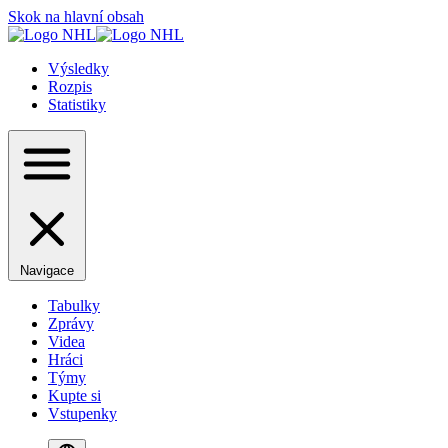
Skok na hlavní obsah
Výsledky
Rozpis
Statistiky
Navigace
Tabulky
Zprávy
Videa
Hráci
Týmy
Kupte si
Vstupenky