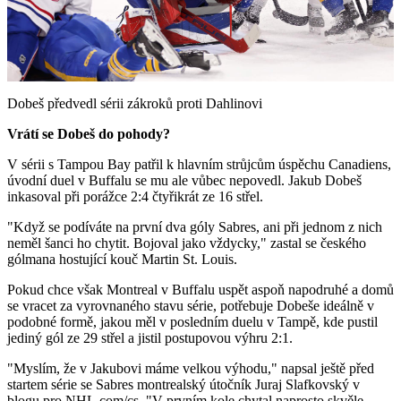
Play
Video
Dobeš předvedl sérii zákroků proti Dahlinovi
Vrátí se Dobeš do pohody?
V sérii s Tampou Bay patřil k hlavním strůjcům úspěchu Canadiens,
úvodní duel v Buffalu se mu ale vůbec nepovedl. Jakub Dobeš
inkasoval při porážce 2:4 čtyřikrát ze 16 střel.
"Když se podíváte na první dva góly Sabres, ani při jednom z nich
neměl šanci ho chytit. Bojoval jako vždycky," zastal se českého
gólmana hostující kouč Martin St. Louis.
Pokud chce však Montreal v Buffalu uspět aspoň napodruhé a domů
se vracet za vyrovnaného stavu série, potřebuje Dobeše ideálně v
podobné formě, jakou měl v posledním duelu v Tampě, kde pustil
jediný gól ze 29 střel a jistil postupovou výhru 2:1.
"Myslím, že v Jakubovi máme velkou výhodu," napsal ještě před
startem série se Sabres montrealský útočník Juraj Slafkovský v
blogu pro NHL.com/cs. "V prvním kole chytal naprosto skvěle.