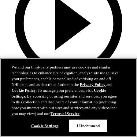
We and our third-party partners may use cookies and similar
technologies to enhance site navigation, analyze site usage, save
your preferences, enable personalized advertising on and off
0:32
NHL.com, and as described further in the
Privacy Policy
and
Cookie Policy
. To manage your preferences, visit
Cookie
Dobes rånar Aho i tredje perioden
Settings
. By accessing or using our sites and services, you agree
to this collection and disclosure of your information (including
MTL-CAR, ECF, M3: Dobes rånar Aho i matchens tredje period
how you interact with our sites and services and any videos that
you may view) and our
Terms of Service
.
26 maj 2026
Cookie Settings
I Understand