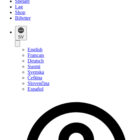
Spelare
Lag
Shop
Biljetter
SV
English
Français
Deutsch
Suomi
Svenska
Čeština
Slovenčina
Español