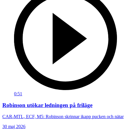
0:51
Robinson utökar ledningen på friläge
CAR-MTL, ECF, M5: Robinson skrinnar ikapp pucken och nätar
30 maj 2026