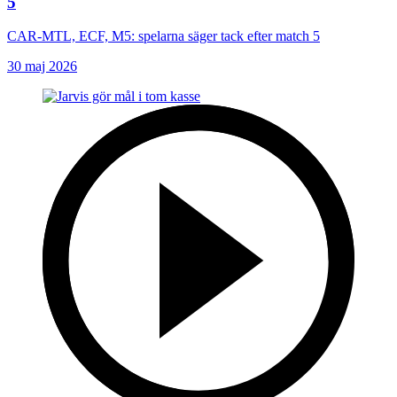
5
CAR-MTL, ECF, M5: spelarna säger tack efter match 5
30 maj 2026