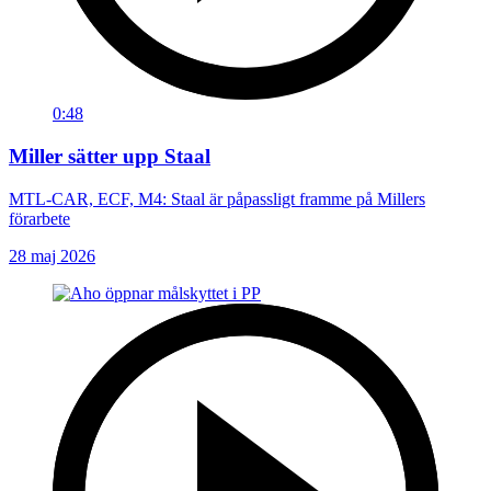
0:48
Miller sätter upp Staal
MTL-CAR, ECF, M4: Staal är påpassligt framme på Millers
förarbete
28 maj 2026