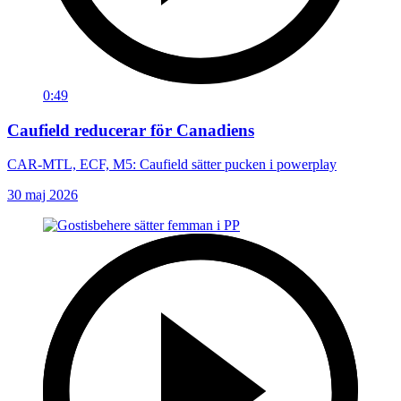
0:49
Caufield reducerar för Canadiens
CAR-MTL, ECF, M5: Caufield sätter pucken i powerplay
30 maj 2026