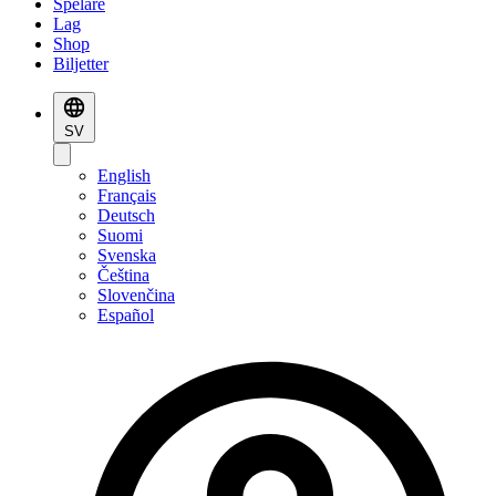
Spelare
Lag
Shop
Biljetter
SV
English
Français
Deutsch
Suomi
Svenska
Čeština
Slovenčina
Español