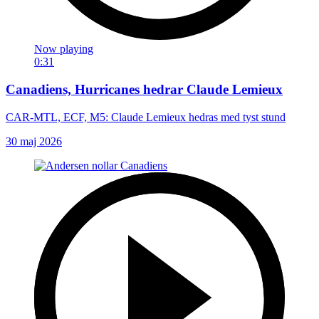
Now playing
0:31
Canadiens, Hurricanes hedrar Claude Lemieux
CAR-MTL, ECF, M5: Claude Lemieux hedras med tyst stund
30 maj 2026