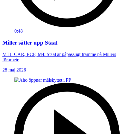
0:48
Miller sätter upp Staal
MTL-CAR, ECF, M4: Staal är påpassligt framme på Millers
förarbete
28 maj 2026