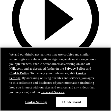
We and our third-party partners may use cookies and similar
technologies to enhance site navigation, analyze site usage, save
your preferences, enable personalized advertising on and off
0:32
NHL.com, and as described further in the
Privacy Policy
and
Cookie Policy
. To manage your preferences, visit
Cookie
Dobes rånar Aho i tredje perioden
Settings
. By accessing or using our sites and services, you agree
to this collection and disclosure of your information (including
MTL-CAR, ECF, M3: Dobes rånar Aho i matchens tredje period
how you interact with our sites and services and any videos that
you may view) and our
Terms of Service
.
26 maj 2026
Cookie Settings
I Understand