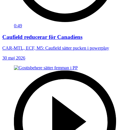
0:49
Caufield reducerar för Canadiens
CAR-MTL, ECF, M5: Caufield sätter pucken i powerplay
30 maj 2026