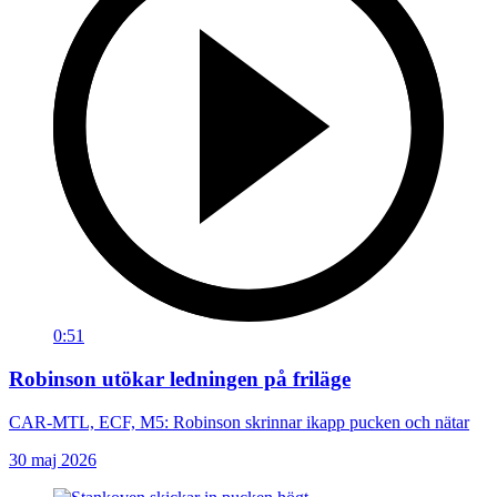
0:51
Robinson utökar ledningen på friläge
CAR-MTL, ECF, M5: Robinson skrinnar ikapp pucken och nätar
30 maj 2026