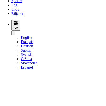
Spelare
Lag
Shop
Biljetter
SV
English
Français
Deutsch
Suomi
Svenska
Čeština
Slovenčina
Español