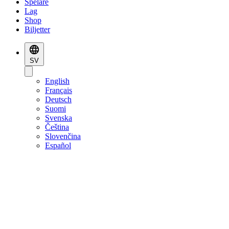
Spelare
Lag
Shop
Biljetter
SV
English
Français
Deutsch
Suomi
Svenska
Čeština
Slovenčina
Español